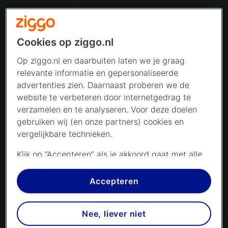
Cookies op ziggo.nl
Op ziggo.nl en daarbuiten laten we je graag
relevante informatie en gepersonaliseerde
advertenties zien. Daarnaast proberen we de
website te verbeteren door internetgedrag te
verzamelen en te analyseren. Voor deze doelen
gebruiken wij (en onze partners) cookies en
vergelijkbare technieken.
Klik op “Accepteren” als je akkoord gaat met alle
cookies. Kies je voor “Nee, liever niet”, dan
plaatsen we alleen strikt noodzakelijke cookies om
Accepteren
de website goed te laten werken. Dat betekent
dat we geen vormen van personalisatie
Nee, liever niet
toepassen.