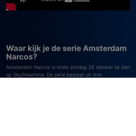
Waar kijk je de serie Amsterdam
Narcos?
Amsterdam Narcos is sinds zondag 26 oktober te zien
op SkyShowtime. De serie bestaat uit drie
afleveringen.
Waar gaat de docu-reeks Narcos
over?
De Narcos-reeks bestaat uit documentaires over de
opkomst van de Europese drugsindustrie in meerdere
steden. Je ziet waargebeurde verhalen uit Dublin,