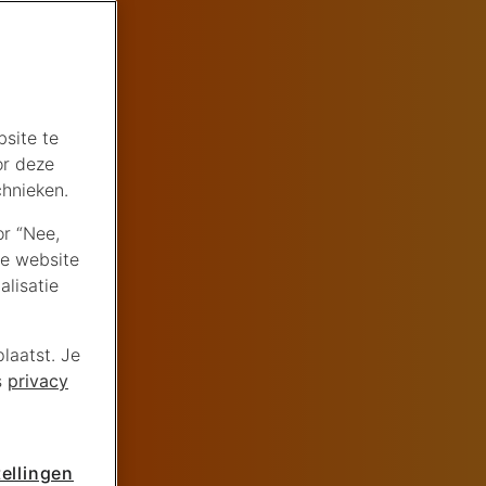
site te
or deze
chnieken.
or “Nee,
de website
lisatie
laatst. Je
s
privacy
ellingen