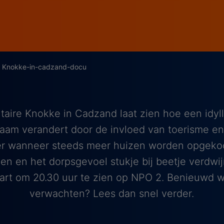
Knokke-in-cadzand-docu
aire Knokke in Cadzand laat zien hoe een idyl
aam verandert door de invloed van toerisme en
er wanneer steeds meer huizen worden opgeko
en en het dorpsgevoel stukje bij beetje verdwi
rt om 20.30 uur te zien op NPO 2. Benieuwd wa
verwachten? Lees dan snel verder.