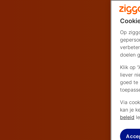
Cookie
Op ziggo
geperson
verbeter
doelen g
Klik op 
liever n
goed te 
toepass
Via cook
kan je k
beleid
le
Acce