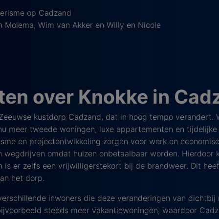
toerisme op Cadzand
n Molema, Wim van Akker en Willy en Nicole
ten over Knokke in Cad
 Zeeuwse kustdorp Cadzand, dat in hoog tempo verandert. 
meer tweede woningen, luxe appartementen en tijdelijke b
isme en projectontwikkeling zorgen voor werk en economisch
 wegdrijven omdat huizen onbetaalbaar worden. Hierdoor k
is er zelfs een vrijwilligerstekort bij de brandweer. Dit he
van het dorp.
m verschillende inwoners die deze veranderingen van dichtb
bijvoorbeeld steeds meer vakantiewoningen, waardoor Cadz