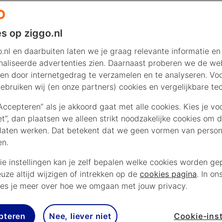
s op ziggo.nl
.nl en daarbuiten laten we je graag relevante informatie en
aliseerde advertenties zien. Daarnaast proberen we de web
en door internetgedrag te verzamelen en te analyseren. Vo
ebruiken wij (en onze partners) cookies en vergelijkbare te
“Accepteren” als je akkoord gaat met alle cookies. Kies je vo
iet”, dan plaatsen we alleen strikt noodzakelijke cookies om 
laten werken. Dat betekent dat we geen vormen van persona
en.
ie instellingen kan je zelf bepalen welke cookies worden gep
euze altijd wijzigen of intrekken op de
cookies pagina
. In on
es je meer over hoe we omgaan met jouw privacy.
pteren
Nee, liever niet
Cookie-inst