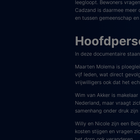
leegloopt. Bewoners vragen 
Cadzand is daarmee meer da
en tussen gemeenschap en
Hoofdpers
In deze documentaire staa
Maarten Molema is ploegleid
vijf leden, wat direct gevo
vrijwilligers ook dat het e
Wim van Akker is makelaar 
Nederland, maar vraagt zich 
samenhang onder druk zijn 
Willy en Nicole zijn een Bel
kosten stijgen en vragen zi
het dorp ook veranderen.