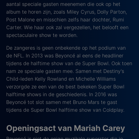
aantal speciale gasten meenemen die ook op het
album te horen zijn, zoals Miley Cyrus, Dolly Parton,
Post Malone en misschien zelfs haar dochter, Rumi
Carter. Wie haar ook zal vergezellen, het belooft een
spectaculaire show te worden.
De zangeres is geen onbekende op het podium van
de NFL. In 2013 was Beyoncé al eens de headliner
tijdens de halftime show van de Super Bowl. Ook toen
nam ze speciale gasten mee. Samen met Destiny's
Child-leden Kelly Rowland en Michelle Williams
verzorgde ze een van de best bekeken Super Bowl
halftime shows in de geschiedenis. In 2016 was
Beyoncé tot slot samen met Bruno Mars te gast
tijdens de Super Bowl halftime show van Coldplay.
Openingsact van Mariah Carey
Beyoncé is niet de enige muzikale superster die je