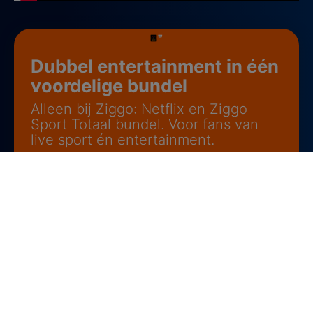
Dubbel entertainment in één
voordelige bundel
Alleen bij Ziggo: Netflix en Ziggo
Sport Totaal bundel. Voor fans van
live sport én entertainment.
Ik wil voordeel