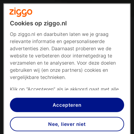
Cookies op ziggo.nl
Op ziggo.nl en daarbuiten laten we je graag
relevante informatie en gepersonaliseerde
advertenties zien. Daarnaast proberen we de
website te verbeteren door internetgedrag te
verzamelen en te analyseren. Voor deze doelen
gebruiken wij (en onze partners) cookies en
vergelijkbare technieken.
Klik op “Accepteren” als je akkoord gaat met alle
cookies. Kies je voor “Nee, liever niet”, dan
plaatsen we alleen strikt noodzakelijke cookies om
Accepteren
de website goed te laten werken. Dat betekent
dat we geen vormen van personalisatie
Nee, liever niet
toepassen.