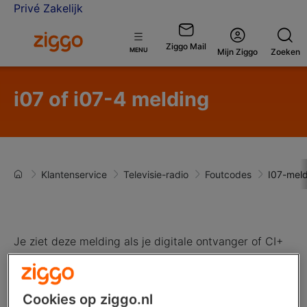
Privé
Zakelijk
Ga naar de Ziggo homepage
Ziggo Mail
Open
MENU
Mijn Ziggo
Zoeken
menu
i07 of i07-4 melding
Klantenservice
Televisie-radio
Foutcodes
I07-mel
Je ziet deze melding als je digitale ontvanger of CI+
Module je smartcard aan het lezen is. Zo weet je
apparaat precies welke televisiepakketten er in je
abonnement zitten. Dit duurt maximaal 10 seconden,
Cookies op ziggo.nl