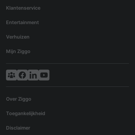
Klantenservice
Entertainment
Verhuizen
Mijn Ziggo
Vodafone & Ziggo Community
Ziggo Facebook
VodafoneZiggo LinkedIn
Ziggo YouTube
Over Ziggo
Toegankelijkheid
Disclaimer