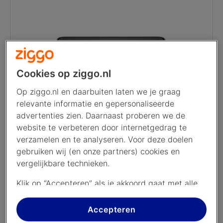
Cookies op ziggo.nl
Op ziggo.nl en daarbuiten laten we je graag
relevante informatie en gepersonaliseerde
advertenties zien. Daarnaast proberen we de
website te verbeteren door internetgedrag te
Met je tv of mediabox
verzamelen en te analyseren. Voor deze doelen
gebruiken wij (en onze partners) cookies en
Wist je dat je je stereo op je mediabox kan
vergelijkbare technieken.
aansluiten? Of dat je via je tv kan luisteren? Je
hebt er alleen een kabel, mediabox, CI+ module
Klik op “Accepteren” als je akkoord gaat met alle
of digitaal ingestelde tv voor nodig.
cookies. Kies je voor “Nee, liever niet”, dan
plaatsen we alleen strikt noodzakelijke cookies om
Accepteren
Luister via je tv of sluit je stereo aan op je
de website goed te laten werken. Dat betekent