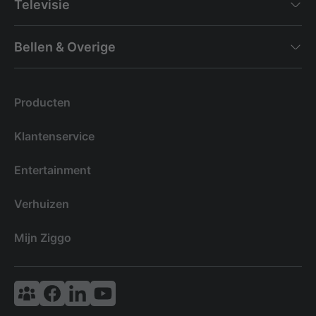
Televisie
Bellen & Overige
Producten
Klantenservice
Entertainment
Verhuizen
Mijn Ziggo
Vodafone & Ziggo Community
Ziggo Facebook
VodafoneZiggo LinkedIn
Ziggo YouTube