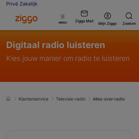
Privé
Zakelijk
Ga naar de Ziggo homepage
Ziggo Mail
Open
MENU
Mijn Ziggo
Zoeken
menu
Digitaal radio luisteren
Kies jouw manier om radio te luisteren
Klantenservice
Televisie-radio
Alles-over-radio