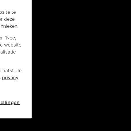
site te
or deze
chnieken.
or “Nee,
de website
lisatie
laatst. Je
s
privacy
ellingen