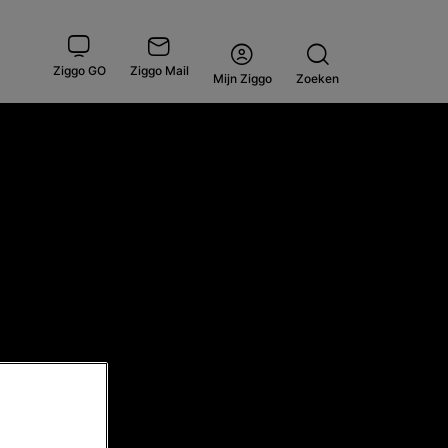
Ziggo GO
Ziggo Mail
Open
Mijn Ziggo
Zoeken
menu