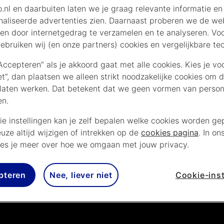
.nl en daarbuiten laten we je graag relevante informatie en
aliseerde advertenties zien. Daarnaast proberen we de web
en door internetgedrag te verzamelen en te analyseren. Vo
ebruiken wij (en onze partners) cookies en vergelijkbare te
“Accepteren” als je akkoord gaat met alle cookies. Kies je vo
iet”, dan plaatsen we alleen strikt noodzakelijke cookies om 
laten werken. Dat betekent dat we geen vormen van persona
en.
ie instellingen kan je zelf bepalen welke cookies worden gep
euze altijd wijzigen of intrekken op de
cookies pagina
. In on
es je meer over hoe we omgaan met jouw privacy.
pteren
Nee, liever niet
Cookie-inst