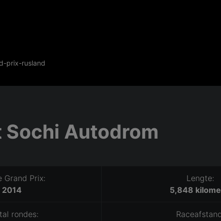
d-prix-rusland
t Sochi Autodrom
e Grand Prix:
Lengte:
2014
5,848 kilome
tal rondes:
Raceafstand