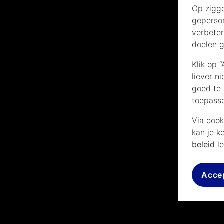
Op ziggo
geperson
verbeter
doelen g
Klik op 
liever n
goed te 
toepass
Via cook
kan je k
beleid
le
Acce