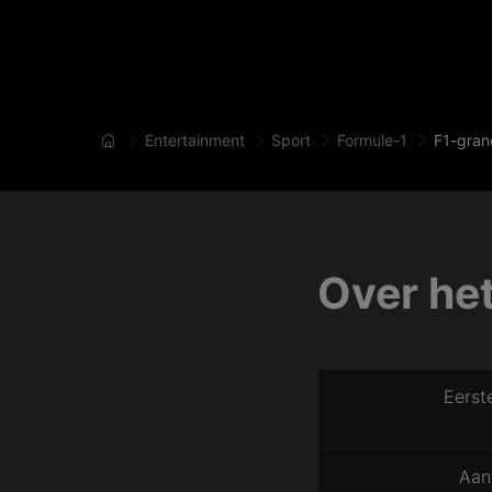
Entertainment
Sport
Formule-1
F1-gran
Over he
Eerst
Aan