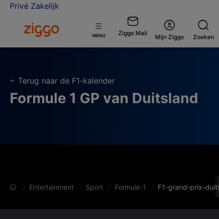
Privé
Zakelijk
Ga naar de Ziggo homepage
Ziggo Mail
Open
MENU
Mijn Ziggo
Zoeken
menu
Terug naar de F1-kalender
Formule 1 GP van Duitsland
Entertainment
Sport
Formule-1
F1-grand-prix-duit