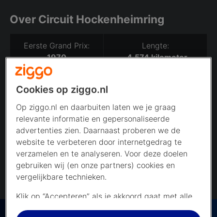
Over Circuit Hockenheimring
Eerste Grand Prix:
Lengte:
1970
4,574 kilometer
Aantal rondes:
Raceafstand:
Cookies op ziggo.nl
67
306,458 kilometer
Op ziggo.nl en daarbuiten laten we je graag
Ronderecord:
1:13.780
relevante informatie en gepersonaliseerde
Kimi Räikkönen (2004)
advertenties zien. Daarnaast proberen we de
website te verbeteren door internetgedrag te
verzamelen en te analyseren. Voor deze doelen
gebruiken wij (en onze partners) cookies en
vergelijkbare technieken.
Klik op “Accepteren” als je akkoord gaat met alle
cookies. Kies je voor “Nee, liever niet”, dan