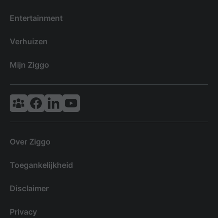
Entertainment
Verhuizen
Mijn Ziggo
Vodafone & Ziggo Community
Ziggo Facebook
VodafoneZiggo LinkedIn
Ziggo YouTube
Over Ziggo
Toegankelijkheid
Disclaimer
Privacy