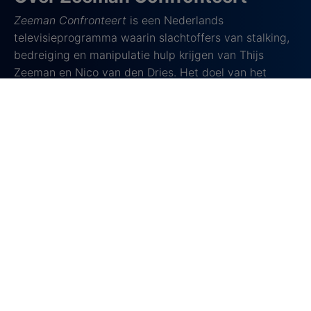
Zeeman Confronteert
is een Nederlands
televisieprogramma waarin slachtoffers van stalking,
bedreiging en manipulatie hulp krijgen van Thijs
Zeeman en Nico van den Dries. Het doel van het
programma is om daders te confronteren met hun
gedrag en de slachtoffers weer rust en veiligheid te
bieden.
De show begon in 2020 onder de naam Zeeman
Confronteert: Stalkers, waarbij de focus volledig lag
op stalkingzaken. Vanaf seizoen 2 werden ook andere
vormen van wangedrag aangepakt, zoals financiële
oplichting en emotionele manipulatie. Met behulp van
verborgen camera’s, grondig onderzoek en scherpe
confrontaties probeert Zeeman Confronteert
rechtvaardigheid te brengen in situaties waar
slachtoffers vaak geen uitweg meer zien.