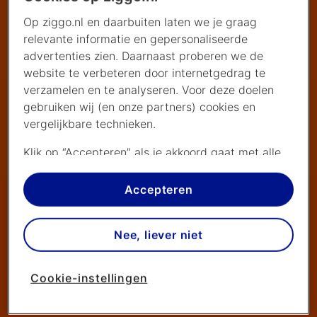
Op ziggo.nl en daarbuiten laten we je graag
relevante informatie en gepersonaliseerde
advertenties zien. Daarnaast proberen we de
website te verbeteren door internetgedrag te
verzamelen en te analyseren. Voor deze doelen
gebruiken wij (en onze partners) cookies en
vergelijkbare technieken.
Klik op “Accepteren” als je akkoord gaat met alle
cookies. Kies je voor “Nee, liever niet”, dan
plaatsen we alleen strikt noodzakelijke cookies om
Accepteren
de website goed te laten werken. Dat betekent
dat we geen vormen van personalisatie
Nee, liever niet
toepassen.
Via cookie instellingen kan je zelf bepalen welke
Cookie-instellingen
cookies worden geplaatst. Je kan je keuze altijd
wijzigen of intrekken op de
cookies pagina
. In ons
privacy beleid
lees je meer over hoe we omgaan