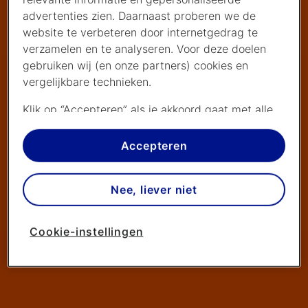
advertenties zien. Daarnaast proberen we de
website te verbeteren door internetgedrag te
verzamelen en te analyseren. Voor deze doelen
gebruiken wij (en onze partners) cookies en
vergelijkbare technieken.
Klik op “Accepteren” als je akkoord gaat met alle
cookies. Kies je voor “Nee, liever niet”, dan
plaatsen we alleen strikt noodzakelijke cookies om
Accepteren
de website goed te laten werken. Dat betekent
dat we geen vormen van personalisatie
Nee, liever niet
toepassen.
Via cookie instellingen kan je zelf bepalen welke
Cookie-instellingen
cookies worden geplaatst. Je kan je keuze altijd
wijzigen of intrekken op de
cookies pagina
. In ons
privacy beleid
lees je meer over hoe we omgaan
met jouw privacy.