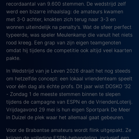
recordaantal van 9.600 stemmen. De wedstrijd zelf
werd een bizarre inhaalslag: de amateurs kwamen
met 3-0 achter, knokten zich terug naar 3-3 en
wonnen uiteindelijk na penalty's. Wat de sfeer perfect
typeerde, was speler Meulenkamp die vanuit het niets
rood kreeg. Een grap van zijn eigen teamgenoten
omdat hij tijdens de competitie ook altijd veel kaarten
pakte.
In Wedstrijd van je Leven 2026 draait het nog steeds
om hetzelfde concept: een lokaal vriendenteam speelt
voor één dag als échte profs. Dit jaar wist DOSKO '32
- Zondag 1 de meeste stemmen binnen te slepen
tijdens de campagne van ESPN en de VriendenLoterij.
Vrijdagavond 29 mei is hun eigen Sportpark De Meer
in Duizel de plek waar het allemaal gaat gebeuren.
Voor de Brabantse amateurs wordt flink uitgepakt. Ze
krijgen de volledige ESPN-behandeling, inclusief een