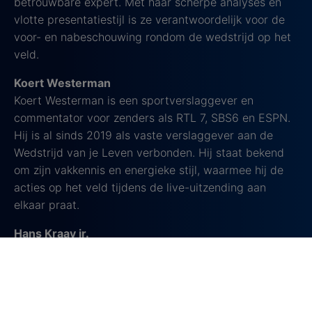
betrouwbare expert. Met haar scherpe analyses en
vlotte presentatiestijl is ze verantwoordelijk voor de
voor- en nabeschouwing rondom de wedstrijd op het
veld.
Koert Westerman
Koert Westerman is een sportverslaggever en
commentator voor zenders als RTL 7, SBS6 en ESPN.
Hij is al sinds 2019 als vaste verslaggever aan de
Wedstrijd van je Leven verbonden. Hij staat bekend
om zijn vakkennis en energieke stijl, waarmee hij de
acties op het veld tijdens de live-uitzending aan
elkaar praat.
Hans Kraay jr.
Hans Kraay jr. is een tv-persoonlijkheid,
sportverslaggever en voormalig profvoetballer. Je
kunt hem kennen als vaste analist in diverse
voetbalprogramma’s op ESPN en van zijn eerdere