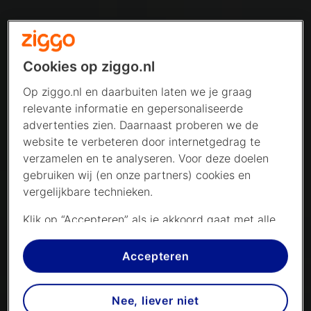
Cookies op ziggo.nl
Op ziggo.nl en daarbuiten laten we je graag
relevante informatie en gepersonaliseerde
advertenties zien. Daarnaast proberen we de
website te verbeteren door internetgedrag te
verzamelen en te analyseren. Voor deze doelen
gebruiken wij (en onze partners) cookies en
vergelijkbare technieken.
Klik op “Accepteren” als je akkoord gaat met alle
cookies. Kies je voor “Nee, liever niet”, dan
plaatsen we alleen strikt noodzakelijke cookies om
Accepteren
de website goed te laten werken. Dat betekent
dat we geen vormen van personalisatie
Nee, liever niet
toepassen.