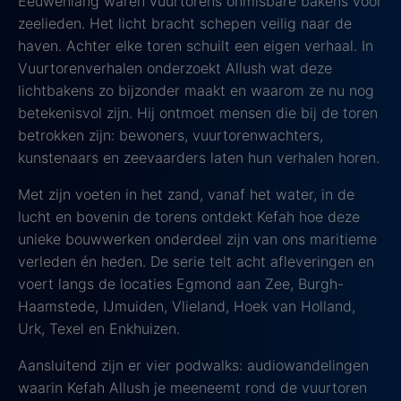
Eeuwenlang waren vuurtorens onmisbare bakens voor
zeelieden. Het licht bracht schepen veilig naar de
haven. Achter elke toren schuilt een eigen verhaal. In
Vuurtorenverhalen onderzoekt Allush wat deze
lichtbakens zo bijzonder maakt en waarom ze nu nog
betekenisvol zijn. Hij ontmoet mensen die bij de toren
betrokken zijn: bewoners, vuurtorenwachters,
kunstenaars en zeevaarders laten hun verhalen horen.
Met zijn voeten in het zand, vanaf het water, in de
lucht en bovenin de torens ontdekt Kefah hoe deze
unieke bouwwerken onderdeel zijn van ons maritieme
verleden én heden. De serie telt acht afleveringen en
voert langs de locaties Egmond aan Zee, Burgh-
Haamstede, IJmuiden, Vlieland, Hoek van Holland,
Urk, Texel en Enkhuizen.
Aansluitend zijn er vier podwalks: audiowandelingen
waarin Kefah Allush je meeneemt rond de vuurtoren