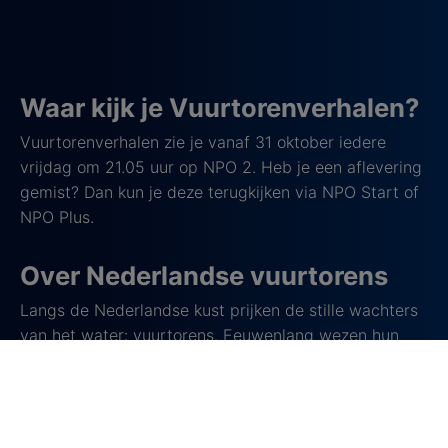
Waar kijk je Vuurtorenverhalen?
Vuurtorenverhalen zie je vanaf 31 oktober iedere
vrijdag om 21.05 uur op NPO 2. Heb je een aflevering
gemist? Dan kun je deze terugkijken via NPO Start of
NPO Plus.
Over Nederlandse vuurtorens
Langs de Nederlandse kust prijken de stille wachters
van het water: vuurtorens. Eeuwenlang wezen hun
lichten schepen de weg naar een veilige haven. Een
vuurtoren is een toren die, met een lamp, lenzen en
spiegels, licht uitzendt voor navigatie en oriëntatie,
vooral bij slecht zicht, mist of storm. Nederland telt