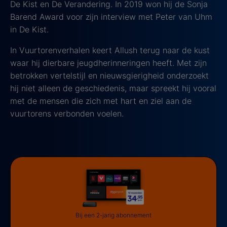
De Kist en De Verandering. In 2019 won hij de Sonja
Barend Award voor zijn interview met Peter van Uhm
in De Kist.
In Vuurtorenverhalen keert Allush terug naar de kust
waar hij dierbare jeugdherinneringen heeft. Met zijn
betrokken vertelstijl en nieuwsgierigheid onderzoekt
hij niet alleen de geschiedenis, maar spreekt hij vooral
met de mensen die zich met hart en ziel aan de
vuurtorens verbonden voelen.
Bij een 2-jarig abonnement