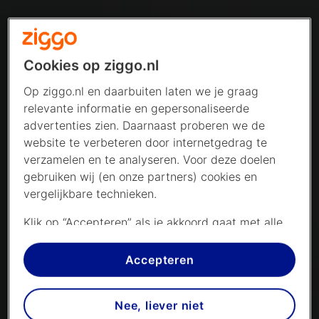
Cookies op ziggo.nl
Op ziggo.nl en daarbuiten laten we je graag
relevante informatie en gepersonaliseerde
advertenties zien. Daarnaast proberen we de
website te verbeteren door internetgedrag te
verzamelen en te analyseren. Voor deze doelen
gebruiken wij (en onze partners) cookies en
vergelijkbare technieken.
Klik op “Accepteren” als je akkoord gaat met alle
cookies. Kies je voor “Nee, liever niet”, dan
plaatsen we alleen strikt noodzakelijke cookies om
Accepteren
de website goed te laten werken. Dat betekent
dat we geen vormen van personalisatie
Nee, liever niet
toepassen.