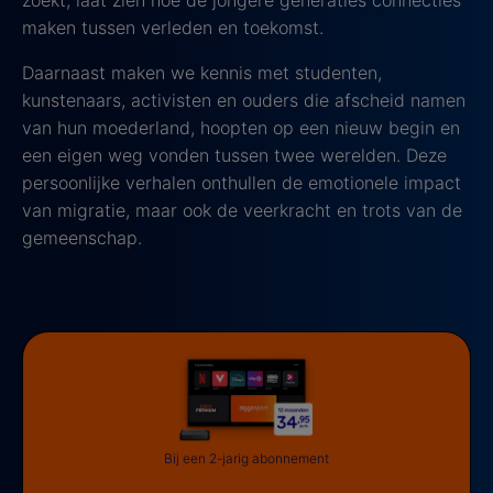
maken tussen verleden en toekomst.
Daarnaast maken we kennis met studenten,
kunstenaars, activisten en ouders die afscheid namen
van hun moederland, hoopten op een nieuw begin en
een eigen weg vonden tussen twee werelden. Deze
persoonlijke verhalen onthullen de emotionele impact
van migratie, maar ook de veerkracht en trots van de
gemeenschap.
Bij een 2-jarig abonnement