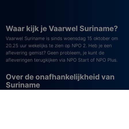
Waar kijk je Vaarwel Suriname?
Vaarwel Suriname is sinds woensdag 15 oktober om
20.25 uur wekelijks te zien op NPO 2. Heb je een
aflevering gemist? Geen probleem, je kunt de
afleveringen terugkijken via NPO Start of NPO Plus.
Over de onafhankelijkheid van
Suriname
Op 25 november 1975 werd Suriname officieel
onafhankelijk van Nederland en kreeg het de status
van onafhankelijke republiek. Dit markeerde het einde
van ruim drie eeuwen koloniale overheersing.
Al in 1954 kreeg Suriname meer zelfbestuur via het