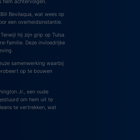
is hem achtervolgen.
Bill Bevilaqua, wat wees op
or een overheidsinstantie.
rwijl hij zijn grip op Tulsa
re-familie. Deze invloedrijke
eving.
ieuze samenwerking waarbij
j probeert op te bouwen
hington Jr., een oude
gestuurd om hem uit te
leans te vertrekken, wat