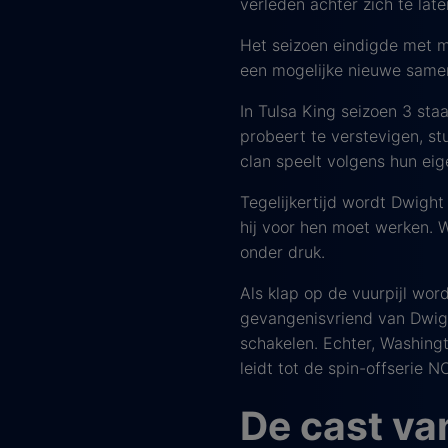
verleden achter zich te lat
Het seizoen eindigde met me
een mogelijke nieuwe samen
In Tulsa King seizoen 3 sta
probeert te verstevigen, stu
clan speelt volgens hun eig
Tegelijkertijd wordt Dwigh
hij voor hen moet werken. Wa
onder druk.
Als klap op de vuurpijl wo
gevangenisvriend van Dwigh
schakelen. Echter, Washingt
leidt tot de spin-offserie 
De cast va