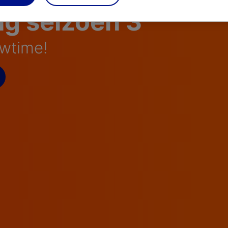
ng seizoen 3
wtime!