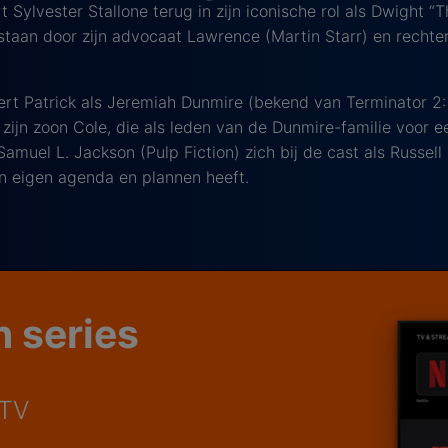
t Sylvester Stallone terug in zijn iconische rol als Dwight “
estaan door zijn advocaat Lawrence (Martin Starr) en recht
bert Patrick als Jeremiah Dunmire (bekend van Terminator 
ijn zoon Cole, die als leden van de Dunmire-familie voor e
amuel L. Jackson (Pulp Fiction) zich bij de cast als Russell
jn eigen agenda en plannen heeft.
n series
 TV