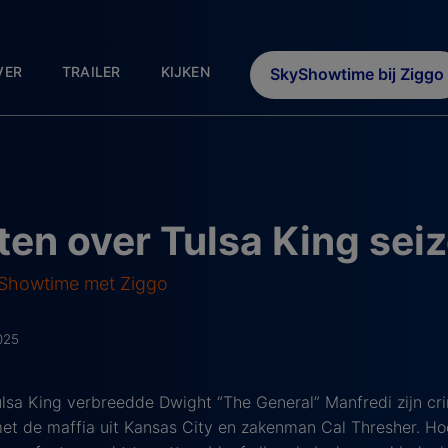
VER
TRAILER
KIJKEN
SkyShowtime bij Ziggo
en over Tulsa King sei
yShowtime met Ziggo
025
ulsa King verbreedde Dwight “The General” Manfredi zijn cri
 met de maffia uit Kansas City en zakenman Cal Thresher. H