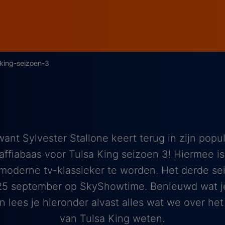
-king-seizoen-3
want Sylvester Stallone keert terug in zijn popula
ffiabaas voor Tulsa King seizoen 3! Hiermee is
oderne tv-klassieker te worden. Het derde sei
5 september op SkyShowtime. Benieuwd wat j
 lees je hieronder alvast alles wat we over he
van Tulsa King weten.