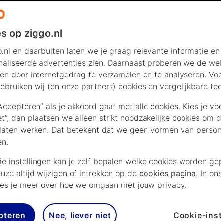
s op ziggo.nl
.nl en daarbuiten laten we je graag relevante informatie en
aliseerde advertenties zien. Daarnaast proberen we de web
en door internetgedrag te verzamelen en te analyseren. Vo
ebruiken wij (en onze partners) cookies en vergelijkbare te
“Accepteren” als je akkoord gaat met alle cookies. Kies je vo
iet”, dan plaatsen we alleen strikt noodzakelijke cookies om 
laten werken. Dat betekent dat we geen vormen van persona
en.
ie instellingen kan je zelf bepalen welke cookies worden gep
euze altijd wijzigen of intrekken op de
cookies pagina
. In on
es je meer over hoe we omgaan met jouw privacy.
pteren
Nee, liever niet
Cookie-inst