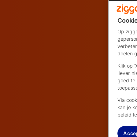
Cookie
Op ziggo
geperson
verbeter
doelen g
Klik op 
liever n
goed te 
toepass
Via cook
kan je k
beleid
le
Acce