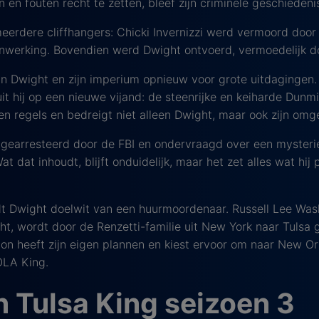
en en fouten recht te zetten, bleef zijn criminele geschieden
erdere cliffhangers: Chicki Invernizzi werd vermoord door 
werking. Bovendien werd Dwight ontvoerd, vermoedelijk do
an Dwight en zijn imperium opnieuw voor grote uitdagingen. Te
it hij op een nieuwe vijand: de steenrijke en keiharde Dunmi
en regels en bedreigt niet alleen Dwight, maar ook zijn omg
t gearresteerd door de FBI en ondervraagd over een myster
t dat inhoudt, blijft onduidelijk, maar het zet alles wat hi
rdt Dwight doelwit van een huurmoordenaar. Russell Lee Was
t, wordt door de Renzetti-familie uit New York naar Tulsa 
on heeft zijn eigen plannen en kiest ervoor om naar New Or
NOLA King.
n Tulsa King seizoen 3