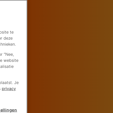
site te
or deze
chnieken.
or “Nee,
de website
lisatie
laatst. Je
s
privacy
ellingen