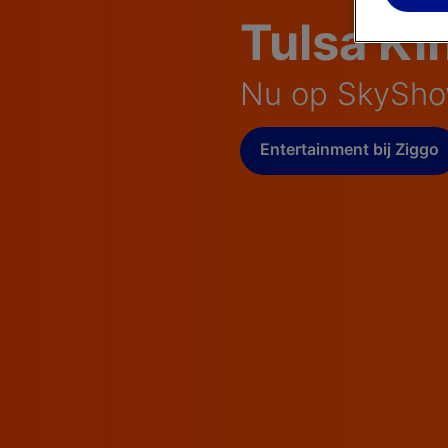
Tulsa Ki
Nu op SkySho
Entertainment bij Ziggo