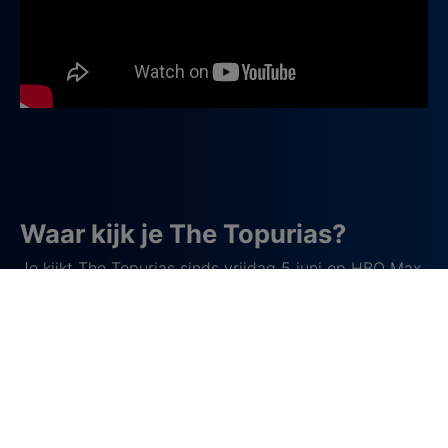
Waar kijk je The Topurias?
Je kijkt The Topurias sinds vrijdag 5 juni op
HBO Max
.
De serie bestaat uit 3 afleveringen.
Over UFC-vechter Ilia Topuria
Ilia Topuria is een Georgisch-Spaanse MMA-vechter
en de huidige kampioen lichtgewicht in de UFC. Hij
begon zijn carrière in 2015 en groeide via de