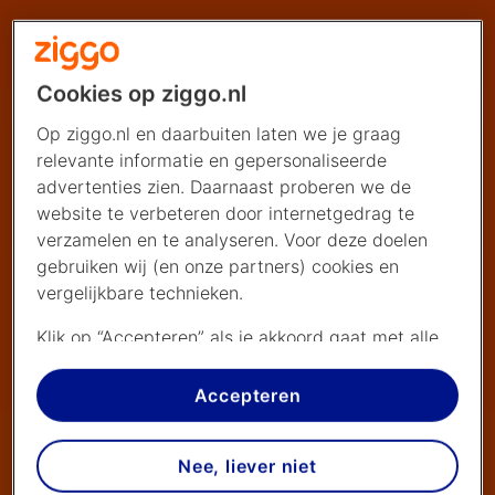
Cookies op ziggo.nl
Op ziggo.nl en daarbuiten laten we je graag
relevante informatie en gepersonaliseerde
advertenties zien. Daarnaast proberen we de
website te verbeteren door internetgedrag te
verzamelen en te analyseren. Voor deze doelen
gebruiken wij (en onze partners) cookies en
vergelijkbare technieken.
Klik op “Accepteren” als je akkoord gaat met alle
cookies. Kies je voor “Nee, liever niet”, dan
plaatsen we alleen strikt noodzakelijke cookies om
Accepteren
de website goed te laten werken. Dat betekent
dat we geen vormen van personalisatie
Nee, liever niet
toepassen.