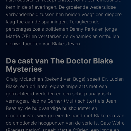
kern in de afleveringen. De groeiende wederzijdse
verbondenheid tussen hen beiden voegt een diepere
laag toe aan de spanningen. Terugkerende
personages zoals politieman Danny Parks en jonge
Mattie O’Brien versterken de dynamiek en onthullen
nieuwe facetten van Blake’s leven.
De cast van The Doctor Blake
Mysteries
Craig McLachlan (bekend van Bugs) speelt Dr. Lucien
Blake, een briljante, eigenzinnige arts met een
getroebleerd verleden en een scherp analytisch
vermogen. Nadine Garner (Mull) schittert als Jean
Beazley, de hulpvaardige huishoudster en
receptioniste, wier groeiende band met Blake een van
de emotionele hoogpunten van de serie is. Cate Wolfe
(Predestination) speelt Mattie O’Brien, een jonge en