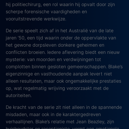
hij politiechirurg, een rol waarin hij opvalt door zijn
scherpe forensische vaardigheden en
vooruitstrevende werkwijze.
De serie speelt zich af in het Australië van de late
jaren ’50, een tijd waarin onder de oppervlakte van
het gewone dorpsleven donkere geheimen en
conflicten broeien. Iedere aflevering biedt een nieuw
mysterie: van moorden en verdwijningen tot
complotten binnen gesloten gemeenschappen. Blake’s
eigenzinnige en vasthoudende aanpak levert niet
alleen resultaten, maar ook ongemakkelijke prestaties
op, wat regelmatig wrijving veroorzaakt met de
autoriteiten.
De kracht van de serie zit niet alleen in de spannende
misdaden, maar ook in de karaktergedreven
verhaallijnen. Blake’s relatie met Jean Beazley, zijn
huishoudster en receptioniste, vormt een emotionele