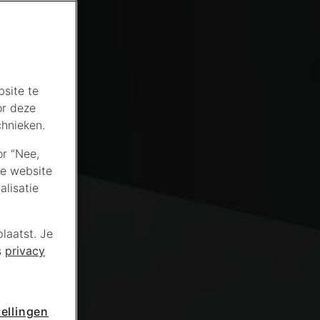
site te
or deze
chnieken.
or “Nee,
de website
lisatie
laatst. Je
s
privacy
ellingen