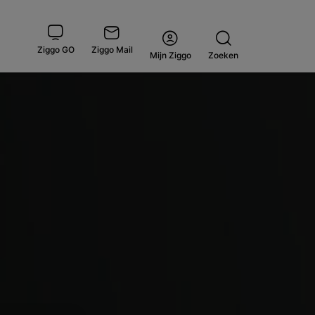
Ziggo GO
Ziggo Mail
Open
Mijn Ziggo
Zoeken
menu