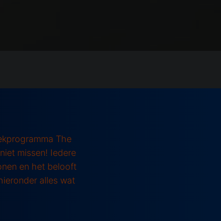
ziekprogramma The
iet missen! Iedere
nen en het belooft
ieronder alles wat