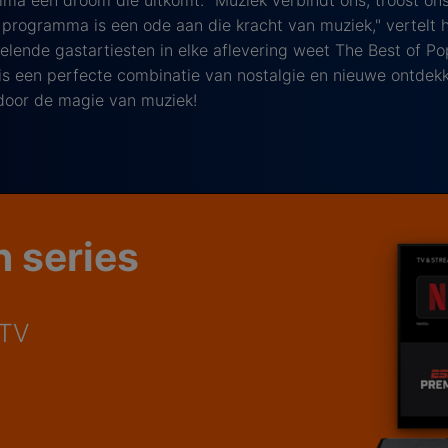
mma een droom die uitkomt. "Muziek verbindt ons, troost on
programma is een ode aan die kracht van muziek," vertelt h
elende gastartiesten in elke aflevering weet The Best of Pop
s een perfecte combinatie van nostalgie en nieuwe ontdekk
door de magie van muziek!
n series
 TV