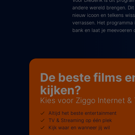
Voor Diederik is dit progra
andere wereld brengen. Dit 
nieuw icoon en telkens wiss
verrassen. Het programma i
bank en laat je meevoeren 
De beste films e
kijken?
Kies voor Ziggo Internet &
Altijd het beste entertainment
TV & Streaming op één plek
Kijk waar en wanneer jij wil