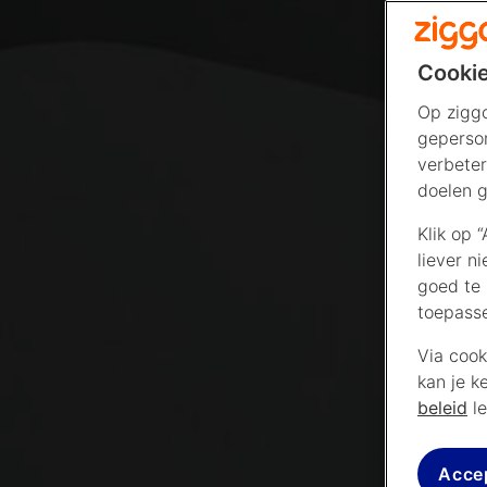
Cookie
Op ziggo
geperson
verbeter
doelen g
Klik op 
liever n
goed te 
toepass
Via cook
kan je k
beleid
le
Acce