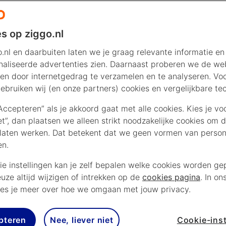
s op ziggo.nl
.nl en daarbuiten laten we je graag relevante informatie en
aliseerde advertenties zien. Daarnaast proberen we de web
en door internetgedrag te verzamelen en te analyseren. Vo
ebruiken wij (en onze partners) cookies en vergelijkbare te
“Accepteren” als je akkoord gaat met alle cookies. Kies je vo
iet”, dan plaatsen we alleen strikt noodzakelijke cookies om 
laten werken. Dat betekent dat we geen vormen van persona
en.
ie instellingen kan je zelf bepalen welke cookies worden gep
euze altijd wijzigen of intrekken op de
cookies pagina
. In on
es je meer over hoe we omgaan met jouw privacy.
pteren
Nee, liever niet
Cookie-inst