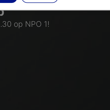
p
.30 op NPO 1!