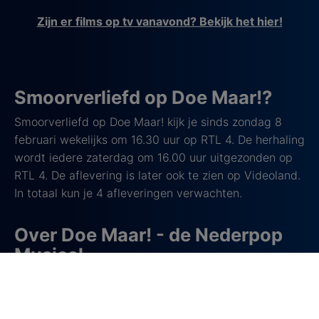
Zijn er films op tv vanavond? Bekijk het hier!
Smoorverliefd op Doe Maar!?
Smoorverliefd op Doe Maar! kijk je sinds zondag 8
februari wekelijks om 16.30 uur op RTL 4. De herhaling
wordt iedere zaterdag om 16.00 uur uitgezonden op
RTL 4. De aflevering is later ook te zien op Videoland.
In totaal kun je 4 afleveringen verwachten.
Over Doe Maar! - de Nederpop
Musical
Doe Maar! – de Nederpop musical is een energieke
theaterproductie rond de muziek van Doe Maar, één
van de bekendste Nederlandse popgroepen. De