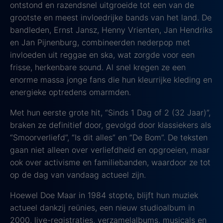
ontstond en razendsnel uitgroeide tot een van de
grootste en meest invloedrijke bands van het land. De
bandleden, Ernst Jansz, Henny Vrienten, Jan Hendriks
en Jan Pijnenburg, combineerden nederpop met
invloeden uit reggae en ska, wat zorgde voor een
frisse, herkenbare sound. Al snel kregen ze een
enorme massa jonge fans die hun kleurrijke kleding en
energieke optredens omarmden.
Met hun eerste grote hit, “Sinds 1 Dag of 2 (32 Jaar)”,
braken ze definitief door, gevolgd door klassiekers als
“Smoorverliefd”, “Is dit alles” en “De Bom”. De teksten
gaan niet alleen over verliefdheid en opgroeien, maar
ook over activisme en familiebanden, waardoor ze tot
op de dag van vandaag actueel zijn.
Hoewel Doe Maar in 1984 stopte, blijft hun muziek
actueel dankzij reünies, een nieuw studioalbum in
2000, live-registraties, verzamelalbums, musicals en