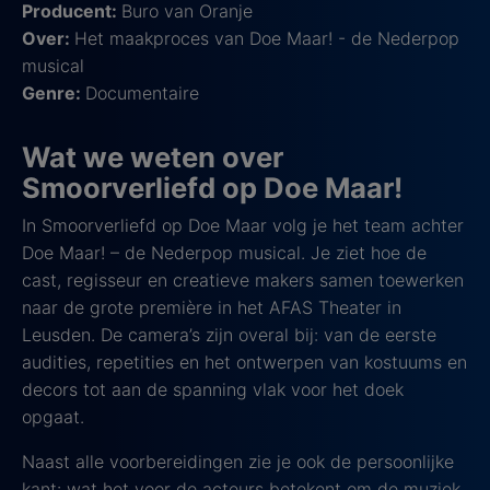
Producent:
Buro van Oranje
Over:
Het maakproces van Doe Maar! - de Nederpop
musical
Genre:
Documentaire
Wat we weten over
Smoorverliefd op Doe Maar!
In Smoorverliefd op Doe Maar volg je het team achter
Doe Maar! – de Nederpop musical. Je ziet hoe de
cast, regisseur en creatieve makers samen toewerken
naar de grote première in het AFAS Theater in
Leusden. De camera’s zijn overal bij: van de eerste
audities, repetities en het ontwerpen van kostuums en
decors tot aan de spanning vlak voor het doek
opgaat.
Naast alle voorbereidingen zie je ook de persoonlijke
kant: wat het voor de acteurs betekent om de muziek