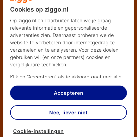
Cookies op ziggo.nl
Op ziggo.nl en daarbuiten laten we je graag
relevante informatie en gepersonaliseerde
advertenties zien. Daarnaast proberen we de
website te verbeteren door internetgedrag te
verzamelen en te analyseren. Voor deze doelen
gebruiken wij (en onze partners) cookies en
vergelijkbare technieken.
Klik op “Accepteren” als je akkoord gaat met alle
cookies. Kies je voor “Nee, liever niet”, dan
plaatsen we alleen strikt noodzakelijke cookies om
Accepteren
de website goed te laten werken. Dat betekent
dat we geen vormen van personalisatie
Nee, liever niet
toepassen.
Via cookie instellingen kan je zelf bepalen welke
Cookie-instellingen
cookies worden geplaatst. Je kan je keuze altijd