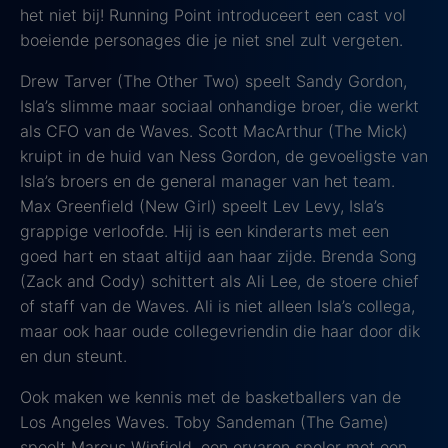
het niet bij! Running Point introduceert een cast vol
boeiende personages die je niet snel zult vergeten.
Drew Tarver (The Other Two) speelt Sandy Gordon,
Isla’s slimme maar sociaal onhandige broer, die werkt
als CFO van de Waves. Scott MacArthur (The Mick)
kruipt in de huid van Ness Gordon, de gevoeligste van
Isla’s broers en de general manager van het team.
Max Greenfield (New Girl) speelt Lev Levy, Isla’s
grappige verloofde. Hij is een kinderarts met een
goed hart en staat altijd aan haar zijde. Brenda Song
(Zack and Cody) schittert als Ali Lee, de stoere chief
of staff van de Waves. Ali is niet alleen Isla’s collega,
maar ook haar oude collegevriendin die haar door dik
en dun steunt.
Ook maken we kennis met de basketballers van de
Los Angeles Waves. Toby Sandeman (The Game)
speelt Marcus Winfield, een ervaren speler met een