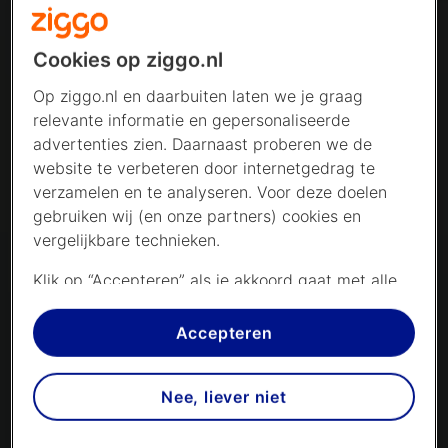
Cookies op ziggo.nl
Op ziggo.nl en daarbuiten laten we je graag
relevante informatie en gepersonaliseerde
advertenties zien. Daarnaast proberen we de
website te verbeteren door internetgedrag te
verzamelen en te analyseren. Voor deze doelen
gebruiken wij (en onze partners) cookies en
vergelijkbare technieken.
Klik op “Accepteren” als je akkoord gaat met alle
cookies. Kies je voor “Nee, liever niet”, dan
plaatsen we alleen strikt noodzakelijke cookies om
Accepteren
de website goed te laten werken. Dat betekent
dat we geen vormen van personalisatie
Nee, liever niet
toepassen.
Via cookie instellingen kan je zelf bepalen welke