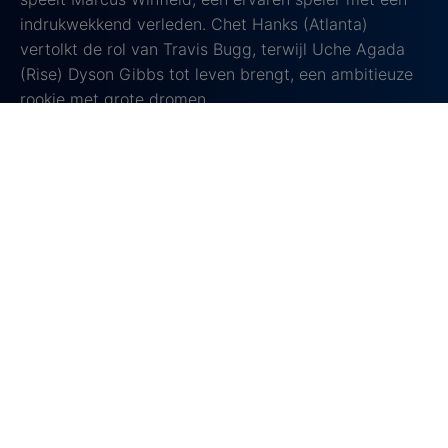
indrukwekkend verleden. Chet Hanks (Atlanta)
vertolkt de rol van Travis Bugg, terwijl Uche Agada
(Rise) Dyson Gibbs tot leven brengt, een ambitieuze
rookie met grote dromen.
Met deze diverse en getalenteerde cast weet Running
Point je te verrassen met humor, emotie en
onvergetelijke momenten.
Dubbel entertainment in één
voordelige bundel
Alleen bij Ziggo: Netflix en Ziggo