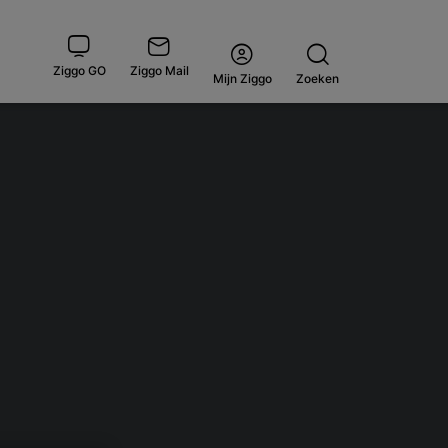
Ziggo GO
Ziggo Mail
Open
Mijn Ziggo
Zoeken
menu