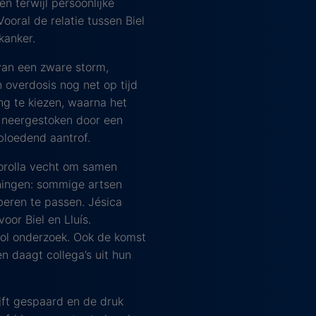
 terwijl persoonlijke
oral de relatie tussen Biel
kanker.
van een zware storm,
 overdosis nog net op tijd
ng te kiezen, waarna het
d neergestoken door een
bloedend aantrof.
Sorolla vecht om samen
nningen: sommige artsen
oberen te passen. Jésica
or Biel en Lluís.
ovol onderzoek. Ook de komst
n daagt collega’s uit hun
jft gespaard en de druk