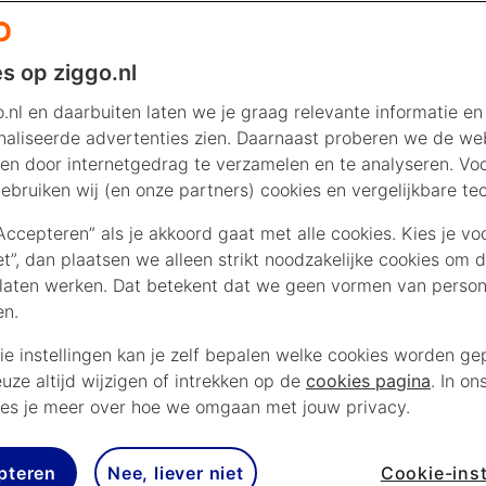
s op ziggo.nl
.nl en daarbuiten laten we je graag relevante informatie en
aliseerde advertenties zien. Daarnaast proberen we de web
en door internetgedrag te verzamelen en te analyseren. Vo
ebruiken wij (en onze partners) cookies en vergelijkbare te
“Accepteren” als je akkoord gaat met alle cookies. Kies je vo
iet”, dan plaatsen we alleen strikt noodzakelijke cookies om 
laten werken. Dat betekent dat we geen vormen van persona
en.
ie instellingen kan je zelf bepalen welke cookies worden gep
euze altijd wijzigen of intrekken op de
cookies pagina
. In on
es je meer over hoe we omgaan met jouw privacy.
pteren
Nee, liever niet
Cookie-inst