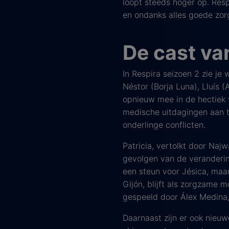
loopt steeds hoger op. Res
en ondanks alles goede zorg
De cast va
In Respira seizoen 2 zie je
Néstor (Borja Luna), Lluís
opnieuw mee in de hectiek 
medische uitdagingen aan te
onderlinge conflicten.
Patricia, vertolkt door Naj
gevolgen van de veranderin
een steun voor Jésica, maar
Gijón, blijft als zorgzame
gespeeld door Álex Medina, 
Daarnaast zijn er ook nieu