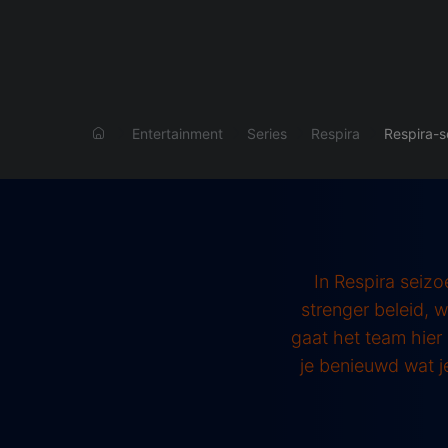
Entertainment
Series
Respira
Respira-s
In Respira seizo
strenger beleid, 
gaat het team hier 
je benieuwd wat j