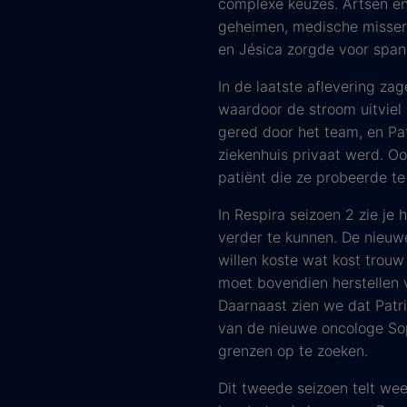
complexe keuzes. Artsen en
geheimen, medische missers 
en Jésica zorgde voor spanni
In de laatste aflevering z
waardoor de stroom uitviel
gered door het team, en Pa
ziekenhuis privaat werd. O
patiënt die ze probeerde te
In Respira seizoen 2 zie je
verder te kunnen. De nieuw
willen koste wat kost trouw 
moet bovendien herstellen v
Daarnaast zien we dat Patri
van de nieuwe oncologe Soph
grenzen op te zoeken.
Dit tweede seizoen telt wee