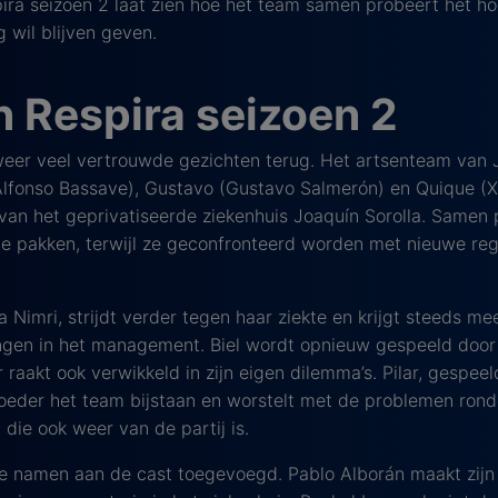
pira seizoen 2 laat zien hoe het team samen probeert het h
 wil blijven geven.
n Respira seizoen 2
 weer veel vertrouwde gezichten terug. Het artsenteam van 
 (Alfonso Bassave), Gustavo (Gustavo Salmerón) en Quique (
van het geprivatiseerde ziekenhuis Joaquín Sorolla. Samen 
 pakken, terwijl ze geconfronteerd worden met nieuwe regel
wa Nimri, strijdt verder tegen haar ziekte en krijgt steeds 
gen in het management. Biel wordt opnieuw gespeeld door Ma
 raakt ook verwikkeld in zijn eigen dilemma’s. Pilar, gespee
 moeder het team bijstaan en worstelt met de problemen ro
die ook weer van de partij is.
we namen aan de cast toegevoegd. Pablo Alborán maakt zijn