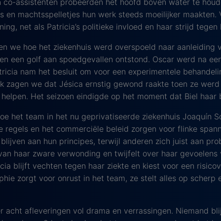
 co-assistenten probeerden het hoofd boven water te houden
en machtsspelletjes hun werk steeds moeilijker maakten. Vo
ng, net als Patricia’s politieke invloed en haar strijd tegen 
agen we hoe het ziekenhuis werd overspoeld naar aanleiding 
 en een golf aan spoedgevallen ontstond. Oscar werd na een
tricia nam het besluit om voor een experimentele behandeli
ok zagen we dat Jésica ernstig gewond raakte toen ze wer
 helpen. Het seizoen eindigde op het moment dat Biel haar 
 hoe het team in het nu geprivatiseerde ziekenhuis Joaquín 
e regels en het commerciële beleid zorgen voor flinke spa
blijven aan hun principes, terwijl anderen zich juist aan pr
an haar zware verwonding en twijfelt over haar gevoelens vo
cia blijft vechten tegen haar ziekte en kiest voor een risic
ie zorgt voor onrust in het team, ze stelt alles op scherp e
r acht afleveringen vol drama en verrassingen. Niemand bli