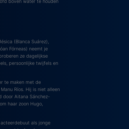
oofd boven water te houden
Jésica (Blanca Suárez),
Xóan Fórneas) neemt je
proberen ze dagelijkse
s, persoonlijke twijfels en
meer te maken met de
nu Ríos. Hij is niet alleen
ld door Aitana Sánchez-
ndom haar zoon Hugo,
 acteerdebuut als jonge