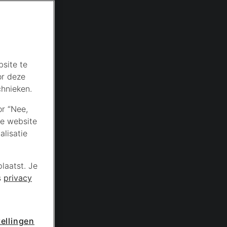
site te
or deze
chnieken.
or “Nee,
de website
lisatie
laatst. Je
s
privacy
ellingen