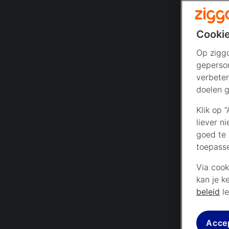
Cookie
Op ziggo
geperson
verbeter
doelen g
Klik op 
liever n
goed te 
toepass
Via cook
kan je k
beleid
le
Acce