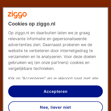
Cookies op ziggo.nl
Op ziggo.nl en daarbuiten laten we je graag
relevante informatie en gepersonaliseerde
advertenties zien. Daarnaast proberen we de
website te verbeteren door internetgedrag te
verzamelen en te analyseren. Voor deze doelen
gebruiken wij (en onze partners) cookies en
vergelijkbare technieken.
Klik op “Accepteren” als je akkoord gaat met alle
cookies. Kies je voor “Nee, liever niet”, dan
plaatsen we alleen strikt noodzakelijke cookies om
Accepteren
de website goed te laten werken. Dat betekent
dat we geen vormen van personalisatie
Nee, liever niet
toepassen.