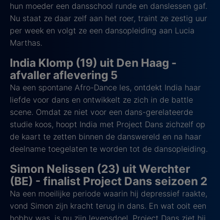
hun moeder een dansschool runde en danslessen gaf.
Nu staat ze daar zelf aan het roer, traint ze zestig uur
per week en volgt ze een dansopleiding aan Lucia
Marthas.
India Klomp (19) uit Den Haag -
afvaller aflevering 5
Na een spontane Afro-Dance les, ontdekt India haar
liefde voor dans en ontwikkelt ze zich in de battle
scene. Omdat ze niet voor een dans-gerelateerde
studie koos, hoopt India met Project Dans zichzelf op
de kaart te zetten binnen de danswereld en na haar
deelname toegelaten te worden tot de dansopleiding.
Simon Nelissen (23) uit Werchter
(BE) - finalist Project Dans seizoen 2
Na een moeilijke periode waarin hij depressief raakte,
vond Simon zijn kracht terug in dans. En wat ooit een
hobby was, is nu zijn levensdoel. Project Dans ziet hij