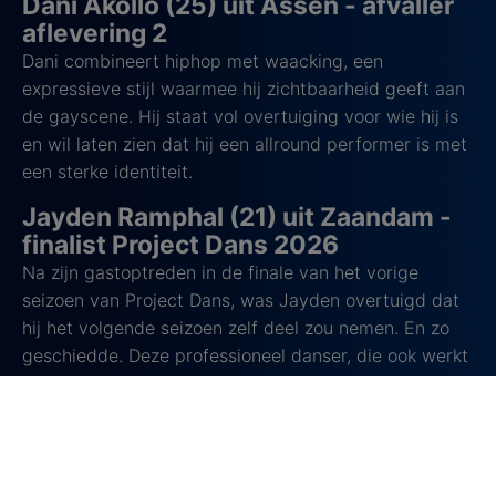
Dani Akollo (25) uit Assen - afvaller
aflevering 2
Dani combineert hiphop met waacking, een
expressieve stijl waarmee hij zichtbaarheid geeft aan
de gayscene. Hij staat vol overtuiging voor wie hij is
en wil laten zien dat hij een allround performer is met
een sterke identiteit.
Jayden Ramphal (21) uit Zaandam -
finalist Project Dans 2026
Na zijn gastoptreden in de finale van het vorige
seizoen van Project Dans, was Jayden overtuigd dat
hij het volgende seizoen zelf deel zou nemen. En zo
geschiedde. Deze professioneel danser, die ook werkt
als model, hoopt met zijn performances en energie
mensen te verbinden en inspireren.
Kim Catharina Nieuwenburg (27) uit
Amsterdam - afvaller aflevering 7