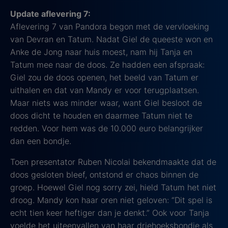
Update aflevering 7:
Aflevering 7 van Pandora begon met de vervloeking
van Devran en Tatum. Nadat Giel de queeste won en
Anke de Jong naar huis moest, nam hij Tanja en
Tatum mee naar de doos. Ze hadden een afspraak:
Giel zou de doos openen, het beeld van Tatum er
uithalen en dat van Mandy er voor terugplaatsen.
Maar niets was minder waar, want Giel besloot de
doos dicht te houden en daarmee Tatum niet te
redden. Voor hem was de 10.000 euro belangrijker
dan een bondje.
Toen presentator Ruben Nicolai bekendmaakte dat de
doos gesloten bleef, ontstond er chaos binnen de
groep. Hoewel Giel nog sorry zei, hield Tatum het niet
droog. Mandy kon haar oren niet geloven: “Dit spel is
echt tien keer heftiger dan je denkt.” Ook voor Tanja
voelde het uiteenvallen van haar driehoeksbondje als