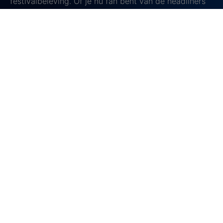
festivalbeleving. Of je nu fan bent van de headliners
of gewoon nieuwsgierig bent naar nieuw talent: kijk
live mee en beleef Lowlands 2025 vanuit je eigen
huis!
Bij een 2-jarig abonnement
De beste films en series
kijken?
Kies voor Ziggo Internet & TV