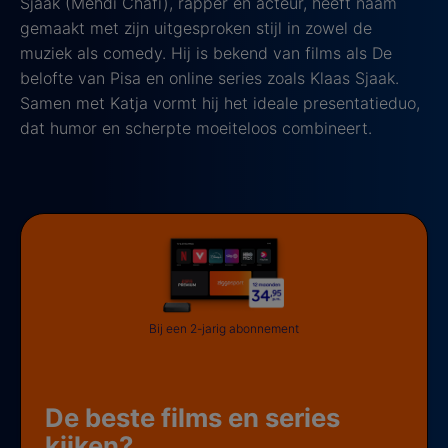
Sjaak (Mehdi Chafi), rapper en acteur, heeft naam
gemaakt met zijn uitgesproken stijl in zowel de
muziek als comedy. Hij is bekend van films als De
belofte van Pisa en online series zoals Klaas Sjaak.
Samen met Katja vormt hij het ideale presentatieduo,
dat humor en scherpte moeiteloos combineert.
Bij een 2-jarig abonnement
De beste films en series
kijken?