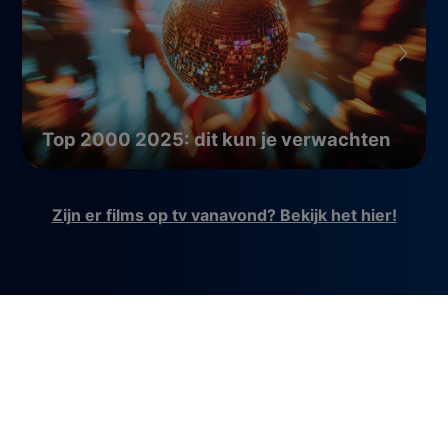
Top 2000 2025: dit kun je verwachten
Zijn er films op tv vanavond? Bekijk het hier!
Waar kijk je Goliath?
Goliath kijk je sinds 8 juni iedere maandag om 20.25
uur op NPO 2. De serie bestaat uit 3 afleveringen.
Heb je een aflevering gemist? Terugkijken kan via