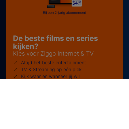
Bij een 2-jarig abonnement
De beste films en series
kijken?
Kies voor Ziggo Internet & TV
Altijd het beste entertainment
TV & Streaming op één plek
Kijk waar en wanneer jij wil
Bekijk deals
Al klant bij Ziggo?