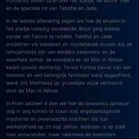
mysteries boven tafel over het stadje, de Bottle Tree
en de speciale rol van Tabitha en Jade.
In de laatste aflevering zagen we hoe de situatie in
het stadje volledig escaleerde. Boyd ging steeds
verder om Fatima te redden, Tabitha en Jade
ontdekten via visioenen en mysterieuze muziek dat ze
reïncarnaties zijn van eerdere bewoners, en de
waarheid achter de monsters en de Man in Yellow
kwam steeds dichterbij. Terwijl Fatima beviel van een
monster en een belangrijk familielid werd opgeofferd,
werd Jim Matthews op gruwelijke wijze vermoord
door de Man in Yellow.
In From seizoen 4 zien we hoe de bewoners opnieuw
oog in oog komen te staan met angstaanjagende
mysteries en onverwachte krachten die hun
werkelijkheid op z’n kop zetten. Iedereen is op zoek
naar antwoorden, maar naarmate de bewoners