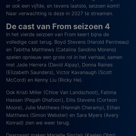
er ook een vijfde, en tevens laatste, seizoen komt!
Naar verwachting is deze in 2027 te streamen.
De cast van From seizoen 4
In het vierde seizoen van From keert bijna de
volledige cast terug. Boyd Stevens (Harold Perrineau)
en Tabitha Matthews (Catalina Sandino Moreno)
spelen opnieuw een grote rol in het verhaal, samen
met Jade Herrera (David Alpay), Donna Raines
(Elizabeth Saunders), Victor Kavanaugh (Scott
McCord) en Kenny Liu (Ricky He).
Ook Kristi Miller (Chloe Van Landschoot), Fatima
Hassan (Pegah Ghafoori), Ellis Stevens (Corteon
Moore), Julie Matthews (Hannah Cheramy), Ethan
Matthews (Simon Webster) en Sara Myers (Avery
Konrad) zien we weer terug.
Daarnaast maken Marielle Sinclair (Kaelen Ohm),