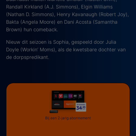
Randall Kirkland (A.J. Simmons), Elgin Williams
(Nathan D. Simmons), Henry Kavanaugh (Robert Joy),
Bakta (Angela Moore) en Dani Acosta (Samantha
Brown) hun comeback.
Nieuw dit seizoen is Sophia, gespeeld door Julia
Doyle (Workin’ Moms), als de kwetsbare dochter van
de dorpspredikant.
Bij een 2-jarig abonnement