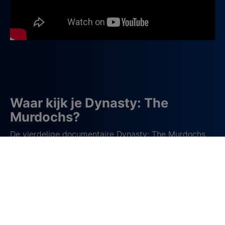
Waar kijk je Dynasty: The
Murdochs?
De vierdelige documentaire Dynasty: The Murdochs
kijk je sinds vrijdag 13 maart op
Netflix
.
Over de familie Murdoch
De familie Murdoch, met Rupert Murdoch aan het
hoofd, behoort tot de meest invloedrijke
mediamagnaten ter wereld. Rupert bouwde in de