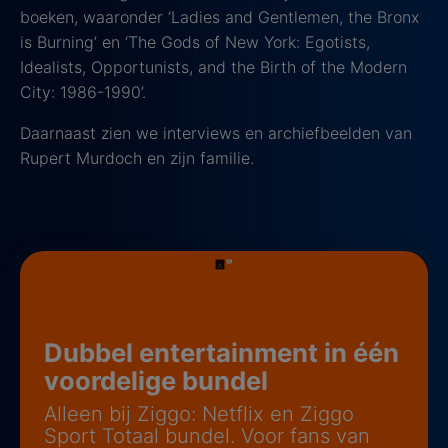
boeken, waaronder ‘Ladies and Gentlemen, the Bronx
is Burning’ en ‘The Gods of New York: Egotists,
Idealists, Opportunists, and the Birth of the Modern
City: 1986-1990’.
Daarnaast zien we interviews en archiefbeelden van
Rupert Murdoch en zijn familie.
Dubbel entertainment in één
voordelige bundel
Alleen bij Ziggo: Netflix en Ziggo
Sport Totaal bundel. Voor fans van