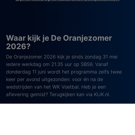
Waar kijk je De Oranjezomer
2026?
De Oranjezomer 2026 kijk je sinds zondag 31 mei
iedere werkdag om 21.35 uur op SBS6. Vanaf
donderdag 11 juni wordt het programma zelfs twee
keer per avond uitgezonden: voor én na de
wedstrijden van het WK Voetbal. Heb je een
aflevering gemist? Terugkijken kan via KIJK.nl.
Over De Oranjezomer
De Oranjezomer
is een praatprogramma op SBS6
waarin actualiteit, sport, media en samenleving