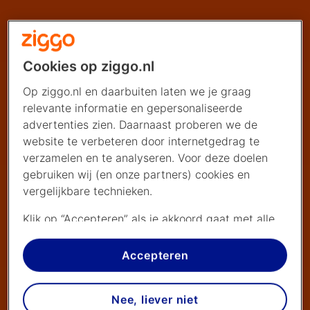
Cookies op ziggo.nl
Op ziggo.nl en daarbuiten laten we je graag
relevante informatie en gepersonaliseerde
advertenties zien. Daarnaast proberen we de
website te verbeteren door internetgedrag te
verzamelen en te analyseren. Voor deze doelen
gebruiken wij (en onze partners) cookies en
vergelijkbare technieken.
Klik op “Accepteren” als je akkoord gaat met alle
cookies. Kies je voor “Nee, liever niet”, dan
plaatsen we alleen strikt noodzakelijke cookies om
Accepteren
de website goed te laten werken. Dat betekent
dat we geen vormen van personalisatie
Nee, liever niet
toepassen.