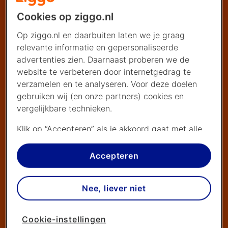
Cookies op ziggo.nl
Op ziggo.nl en daarbuiten laten we je graag
relevante informatie en gepersonaliseerde
advertenties zien. Daarnaast proberen we de
website te verbeteren door internetgedrag te
verzamelen en te analyseren. Voor deze doelen
gebruiken wij (en onze partners) cookies en
vergelijkbare technieken.
Klik op “Accepteren” als je akkoord gaat met alle
cookies. Kies je voor “Nee, liever niet”, dan
plaatsen we alleen strikt noodzakelijke cookies om
Accepteren
de website goed te laten werken. Dat betekent
dat we geen vormen van personalisatie
Nee, liever niet
toepassen.
Via cookie instellingen kan je zelf bepalen welke
Cookie-instellingen
cookies worden geplaatst. Je kan je keuze altijd