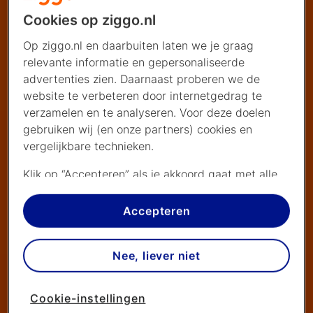
Cookies op ziggo.nl
Op ziggo.nl en daarbuiten laten we je graag
relevante informatie en gepersonaliseerde
advertenties zien. Daarnaast proberen we de
website te verbeteren door internetgedrag te
verzamelen en te analyseren. Voor deze doelen
gebruiken wij (en onze partners) cookies en
vergelijkbare technieken.
Klik op “Accepteren” als je akkoord gaat met alle
cookies. Kies je voor “Nee, liever niet”, dan
plaatsen we alleen strikt noodzakelijke cookies om
Accepteren
de website goed te laten werken. Dat betekent
dat we geen vormen van personalisatie
Nee, liever niet
toepassen.
Via cookie instellingen kan je zelf bepalen welke
Cookie-instellingen
cookies worden geplaatst. Je kan je keuze altijd