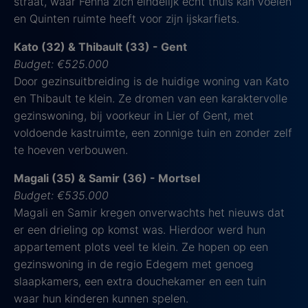
straat, waar Fenna zich eindelijk echt thuis kan voelen
en Quinten ruimte heeft voor zijn ijskarfiets.
Kato (32) & Thibault (33) - Gent
Budget: €525.000
Door gezinsuitbreiding is de huidige woning van Kato
en Thibault te klein. Ze dromen van een karaktervolle
gezinswoning, bij voorkeur in Lier of Gent, met
voldoende kastruimte, een zonnige tuin en zonder zelf
te hoeven verbouwen.
Magali (35) & Samir (36) - Mortsel
Budget: €535.000
Magali en Samir kregen onverwachts het nieuws dat
er een drieling op komst was. Hierdoor werd hun
appartement plots veel te klein. Ze hopen op een
gezinswoning in de regio Edegem met genoeg
slaapkamers, een extra douchekamer en een tuin
waar hun kinderen kunnen spelen.