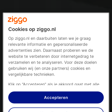
Cookies op ziggo.nl
Op ziggo.nl en daarbuiten laten we je graag
relevante informatie en gepersonaliseerde
advertenties zien. Daarnaast proberen we de
website te verbeteren door internetgedrag te
verzamelen en te analyseren. Voor deze doelen
gebruiken wij (en onze partners) cookies en
vergelijkbare technieken.
Klik op “Accepteren” als je akkoord gaat met alle
cookies. Kies je voor “Nee, liever niet”, dan
plaatsen we alleen strikt noodzakelijke cookies om
Accepteren
de website goed te laten werken. Dat betekent
dat we geen vormen van personalisatie