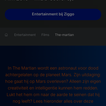
Entertainment bij Ziggo
Entertainment
Films
The-martian
In The Martian wordt een astronaut voor dood
achtergelaten op de planeet Mars. Zijn uitdaging:
hoe gaat hij op Mars overleven? Alleen zijn eigen
creativiteit en intelligentie kunnen hem redden.
Lukt het hem om naar de aarde te seinen dat hij
nog leeft? Lees hieronder alles over deze