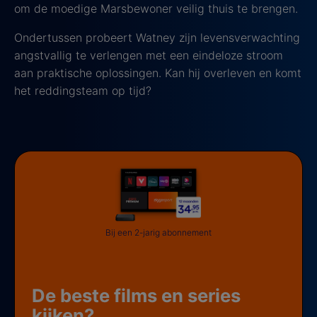
om de moedige Marsbewoner veilig thuis te brengen.
Ondertussen probeert Watney zijn levensverwachting
angstvallig te verlengen met een eindeloze stroom
aan praktische oplossingen. Kan hij overleven en komt
het reddingsteam op tijd?
Bij een 2-jarig abonnement
De beste films en series
kijken?