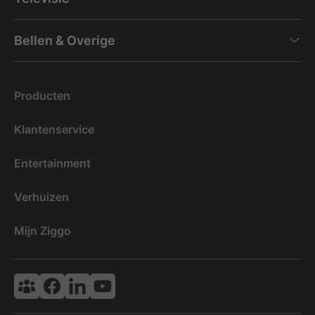
Bellen & Overige
Producten
Klantenservice
Entertainment
Verhuizen
Mijn Ziggo
Vodafone & Ziggo Community
Ziggo Facebook
VodafoneZiggo LinkedIn
Ziggo YouTube