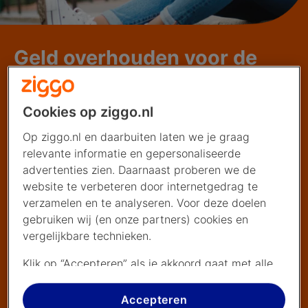
Geld overhouden voor de
extraatjes in het leven
Dat is de kracht van Vodafone en
Cookies op ziggo.nl
Ziggo samen
Op ziggo.nl en daarbuiten laten we je graag
relevante informatie en gepersonaliseerde
advertenties zien. Daarnaast proberen we de
website te verbeteren door internetgedrag te
verzamelen en te analyseren. Voor deze doelen
gebruiken wij (en onze partners) cookies en
vergelijkbare technieken.
Klik op “Accepteren” als je akkoord gaat met alle
cookies. Kies je voor “Nee, liever niet”, dan
plaatsen we alleen strikt noodzakelijke cookies om
Accepteren