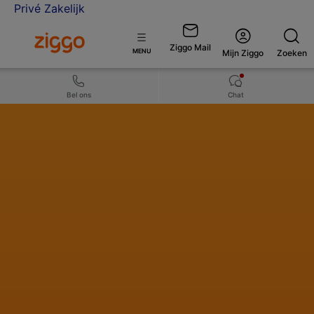
Privé
Zakelijk
Ga naar de Ziggo homepage
Ziggo Mail
Open
MENU
Mijn Ziggo
Zoeken
menu
Bel ons
Chat