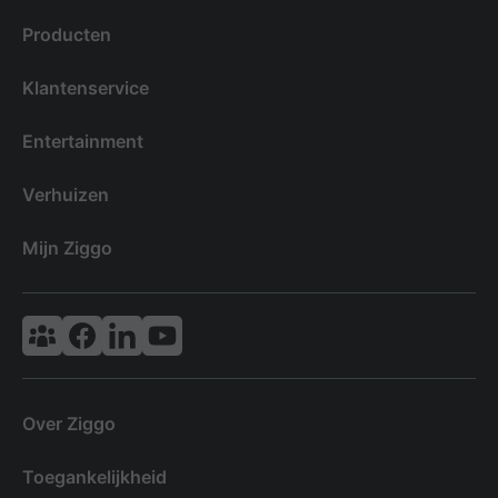
Producten
Klantenservice
Entertainment
Verhuizen
Mijn Ziggo
Vodafone & Ziggo Community
Ziggo Facebook
VodafoneZiggo LinkedIn
Ziggo YouTube
Over Ziggo
Toegankelijkheid