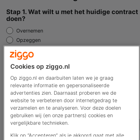
Stap 1. Wat wilt u met het huidige contract
doen?
Overnemen
Opzeggen
Stap 2. Gegevens overledene
Cookies op ziggo.nl
Vul hieronder de abonneegegevens van de overledene
in. De verplichte velden zijn aangegeven met een
Op ziggo.nl en daarbuiten laten we je graag
sterretje.
relevante informatie en gepersonaliseerde
advertenties zien. Daarnaast proberen we de
Klantnummer*
website te verbeteren door internetgedrag te
Het klantnummer staat in de bankafschrijving. U vindt het ook in
verzamelen en te analyseren. Voor deze doelen
de bevestigingsmail- of brief van een bestelling.
gebruiken wij (en onze partners) cookies en
vergelijkbare technieken.
Klik op “Accepteren” als je akkoord gaat met alle