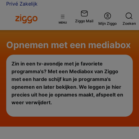
Privé
Zakelijk
Ga naar de Ziggo homepage
Ziggo Mail
Open
MENU
Mijn Ziggo
Zoeken
menu
Opnemen met een mediabox
Zin in een tv-avondje met je favoriete
programma's? Met een Mediabox van Ziggo
met een harde schijf kun je programma's
opnemen en later bekijken. We leggen je hier
precies uit hoe je opnames maakt, afspeelt en
weer verwijdert.