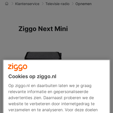
Klantenservice
Televisie-radio
Opnemen
Ziggo Next Mini
Cookies op ziggo.nl
Of je kan opnemen met de Next Mini hangt af van je
tv-pakket. Met TV Start kun je niet opnemen. Met TV
Op ziggo.nl en daarbuiten laten we je graag
Complete en TV Max kun je zoveel programma's
relevante informatie en gepersonaliseerde
opnemen als je wilt, met 400 uur opnametijd. Er is
advertenties zien. Daarnaast proberen we de
geen maximum aantal programma's dat je
website te verbeteren door internetgedrag te
tegelijkertijd kunt opnemen. Zolang je opslagruimte
verzamelen en te analyseren. Voor deze doelen