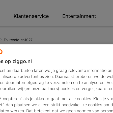
n
Klantenservice
Entertainment
Foutcode-cs1027
s op ziggo.nl
027
.nl en daarbuiten laten we je graag relevante informatie en
aliseerde advertenties zien. Daarnaast proberen we de web
en door internetgedrag te verzamelen en te analyseren. Vo
te downloaden. Zolang de foutcode in beeld staat,
ebruiken wij (en onze partners) cookies en vergelijkbare te
ng? Dan is het probleem verholpen.
“Accepteren” als je akkoord gaat met alle cookies. Kies je vo
en na het verschijnen van de foutmelding.
iet”, dan plaatsen we alleen strikt noodzakelijke cookies om 
laten werken. Dat betekent dat we geen vormen van persona