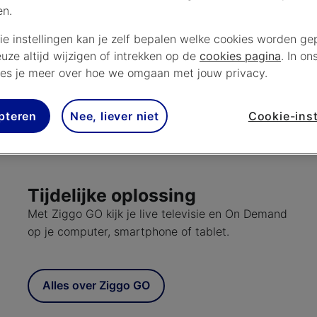
en.
 doen. We gaan je natuurlijk helpen om het probleem op
ie instellingen kan je zelf bepalen welke cookies worden gep
aarbij de foutcode.
euze altijd wijzigen of intrekken op de
cookies pagina
. In on
es je meer over hoe we omgaan met jouw privacy.
pteren
Nee, liever niet
Cookie-inst
Tijdelijke oplossing
Met Ziggo GO kijk je live televisie en On Demand
op je computer, smartphone of tablet.
Alles over Ziggo GO