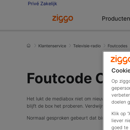
Privé
Zakelijk
Ga naar de Ziggo homepage
Producte
Klantenservice
Televisie-radio
Foutcodes
Cookie
Foutcode CS1
Op ziggo
geperson
verbeter
Het lukt de mediabox niet om nieuwe firmware 
doelen g
blijft de box het proberen. Verdwijnt de meldi
Klik op 
Normaal gesproken gebeurt dat binnen 10 minut
liever n
goed te 