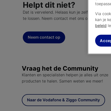
Helpt dit niet?
toepass
Dat is vervelend. Helaas kun je zelf niet meer
Via cook
te lossen. Neem contact met ons op. Vermeld d
kan je k
beleid
le
Neem contact op
Acce
Vraag het de Community
Klanten en specialisten helpen je alles uit onze
producten te halen. Samen weten we meer!
Naar de Vodafone & Ziggo Community