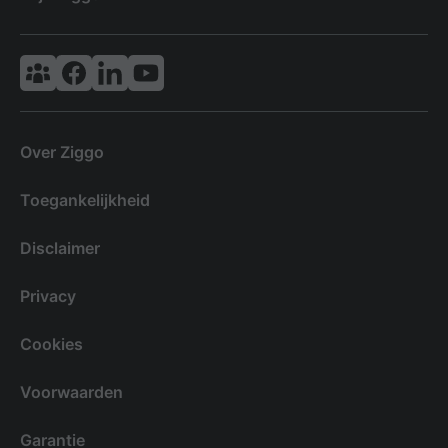
Vodafone & Ziggo Community
Ziggo Facebook
VodafoneZiggo LinkedIn
Ziggo YouTube
Over Ziggo
Toegankelijkheid
Disclaimer
Privacy
Cookies
Voorwaarden
Garantie