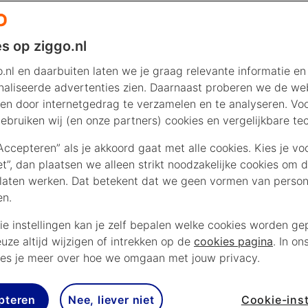
s op ziggo.nl
.nl en daarbuiten laten we je graag relevante informatie en
aliseerde advertenties zien. Daarnaast proberen we de web
en door internetgedrag te verzamelen en te analyseren. Vo
ebruiken wij (en onze partners) cookies en vergelijkbare te
“Accepteren” als je akkoord gaat met alle cookies. Kies je vo
iet”, dan plaatsen we alleen strikt noodzakelijke cookies om 
laten werken. Dat betekent dat we geen vormen van persona
en.
ie instellingen kan je zelf bepalen welke cookies worden gep
euze altijd wijzigen of intrekken op de
cookies pagina
. In on
es je meer over hoe we omgaan met jouw privacy.
pteren
Nee, liever niet
Cookie-inst