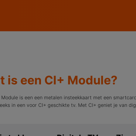
t is een CI+ Module?
 Module is een een metalen insteekkaart met een smartcard
eeks in een voor CI+ geschikte tv. Met CI+ geniet je van digi