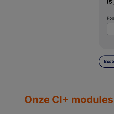
Is
Pos
Best
Onze CI+ modules