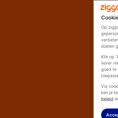
Cookie
Op ziggo
geperson
verbeter
doelen g
Klik op 
liever n
goed te 
toepass
Via cook
kan je k
beleid
le
Acce