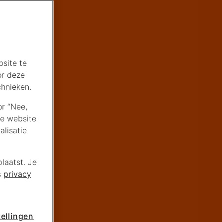
site te
or deze
chnieken.
or “Nee,
de website
lisatie
laatst. Je
s
privacy
ellingen