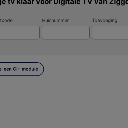
 je tv klaar voor Digitale TV van Zigg
tcode
Huisnummer
Toevoeging
el een CI+ module