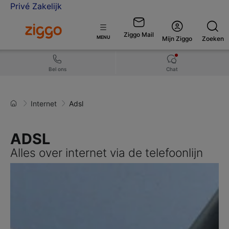
Privé
Zakelijk
Ga naar de Ziggo homepage
Ziggo Mail
Open
MENU
Mijn Ziggo
Zoeken
menu
Bel ons
Chat
Internet
Adsl
ADSL
Alles over internet via de telefoonlijn