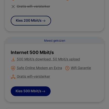
Niet van toepassing
Gratis wifi-versterker
Kies 200 Mbit/s
Meest gekozen
Internet 500 Mbit/s
Meer informatie over
500 Mbit/s download, 50 Mbit/s upload
Meer informatie over
Meer informatie over
Safe Online Modem en Extra
Wifi Garantie
Meer informatie over
Gratis wifi-versterker
Kies 500 Mbit/s