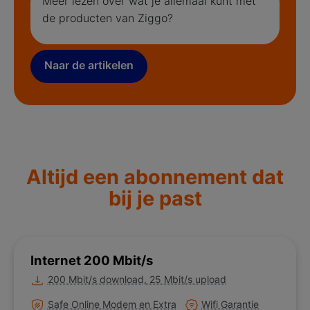
Meer lezen over wat je allemaal kunt met
de producten van Ziggo?
Naar de artikelen
Altijd een abonnement dat
bij je past
Internet 200 Mbit/s
Meer informatie over
200 Mbit/s download, 25 Mbit/s upload
Meer informatie over
Meer informatie over
Safe Online Modem en Extra
Wifi Garantie