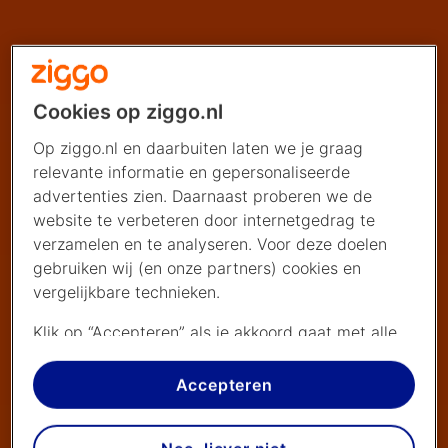
Cookies op ziggo.nl
Op ziggo.nl en daarbuiten laten we je graag
relevante informatie en gepersonaliseerde
advertenties zien. Daarnaast proberen we de
website te verbeteren door internetgedrag te
verzamelen en te analyseren. Voor deze doelen
gebruiken wij (en onze partners) cookies en
vergelijkbare technieken.
Klik op “Accepteren” als je akkoord gaat met alle
cookies. Kies je voor “Nee, liever niet”, dan
plaatsen we alleen strikt noodzakelijke cookies om
Accepteren
de website goed te laten werken. Dat betekent
dat we geen vormen van personalisatie