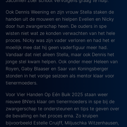
Jacomien Zoer schoot vervolgens graag te hulp.
Ook Dennis Weening en zijn vrouw Stella staken de
handen uit de mouwen en hielpen Evelien en Nicky
door hun zwangerschap heen. De ouders in spe
wisten niet wat ze konden verwachten van het hele
proces. Nicky was zijn vader verloren en had het er
moeilijk mee dat hij geen vaderfiguur meer had.
Vandaar dat niet alleen Stella, maar ook Dennis het
jonge stel kwam helpen. Ook onder meer Heleen van
Royen, Gaby Blaaser en Saar van Koningsberger
stonden in het vorige seizoen als mentor klaar voor
tienermoeders.
Voor Vier Handen Op Eén Buik 2025 staan weer
nieuwe BN’ers klaar om tienermoeders in spe bij de
zwangerschap te ondersteunen en tips te geven over
de bevalling en het proces erna. Zo kruipen
bijvoorbeeld Estelle Cruijff, Miljuschka Witzenhausen,