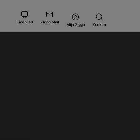
Ziggo GO
Ziggo Mail
Open
Mijn Ziggo
Zoeken
menu