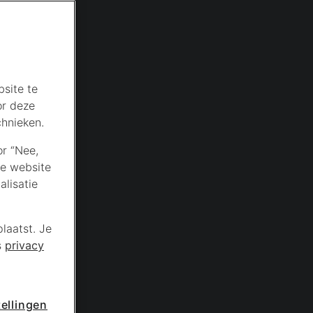
site te
or deze
chnieken.
or “Nee,
de website
lisatie
laatst. Je
s
privacy
ellingen