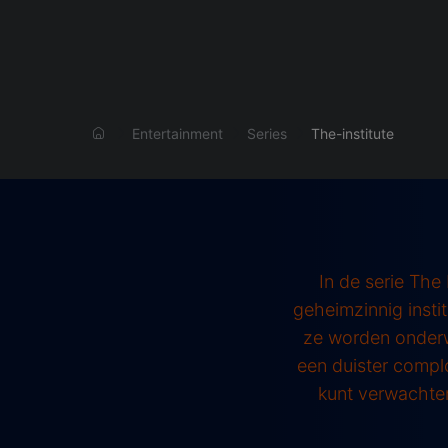
Entertainment
Series
The-institute
In de serie The
geheimzinnig insti
ze worden onderw
een duister complo
kunt verwachten