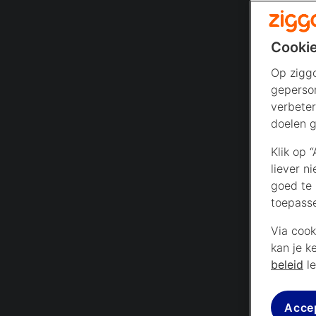
Cookie
Op ziggo
geperson
verbeter
doelen g
Klik op 
liever n
goed te 
toepass
Via cook
kan je k
beleid
le
Acce