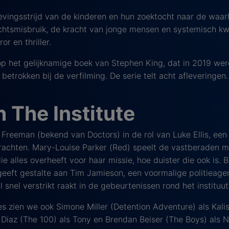
evingsstrijd van de kinderen en hun zoektocht naar de waarh
achtsmisbruik, de kracht van jonge mensen en systemisch 
r en thriller.
op het gelijknamige boek van Stephen King, dat in 2019 werd
etrokken bij de verfilming. De serie telt acht afleveringen.
 The Institute
 Freeman (bekend van Doctors) in de rol van Luke Ellis, een 
krachten. Mary-Louise Parker (Red) speelt de vastberaden 
die alles overheeft voor haar missie, hoe duister die ook is.
geeft gestalte aan Tim Jamieson, een voormalige politieage
snel verstrikt raakt in de gebeurtenissen rond het instituut
 zien we ook Simone Miller (Detention Adventure) als Kalis
n Diaz (The 100) als Tony en Brendan Beiser (The Boys) als No