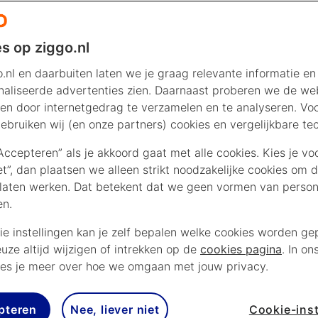
s op ziggo.nl
.nl en daarbuiten laten we je graag relevante informatie en
aliseerde advertenties zien. Daarnaast proberen we de web
en door internetgedrag te verzamelen en te analyseren. Vo
ebruiken wij (en onze partners) cookies en vergelijkbare te
“Accepteren” als je akkoord gaat met alle cookies. Kies je vo
iet”, dan plaatsen we alleen strikt noodzakelijke cookies om 
laten werken. Dat betekent dat we geen vormen van persona
en.
ie instellingen kan je zelf bepalen welke cookies worden gep
euze altijd wijzigen of intrekken op de
cookies pagina
. In on
es je meer over hoe we omgaan met jouw privacy.
pteren
Nee, liever niet
Cookie-inst