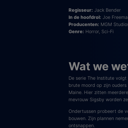
Regisseur:
Jack Bender
In de hoofdrol:
Joe Freeman
Producenten:
MGM Studios,
Genre:
Horror, Sci-Fi
Wat we wet
De serie The Institute volgt
brute moord op zijn ouders 
Maine. Hier zitten meerder
mevrouw Sigsby worden ze 
Ondertussen probeert de vo
bouwen. Zijn plannen nemen
ontsnappen.