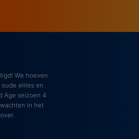
stigd! We hoeven
oude elites en
ed Age seizoen 4
rwachten in het
over.