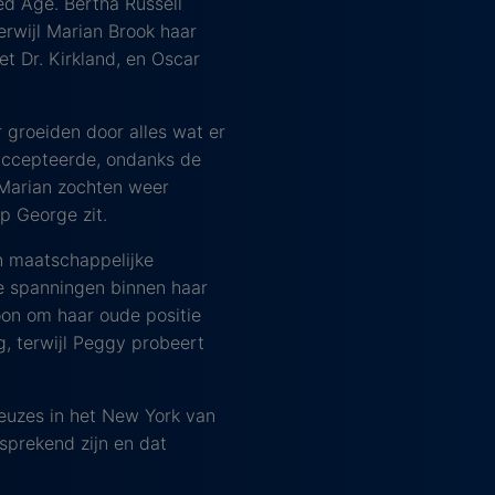
d Age. Bertha Russell
erwijl Marian Brook haar
et Dr. Kirkland, en Oscar
r groeiden door alles wat er
 accepteerde, ondanks de
 Marian zochten weer
op George zit.
en maatschappelijke
de spanningen binnen haar
oon om haar oude positie
g, terwijl Peggy probeert
keuzes in het New York van
sprekend zijn en dat