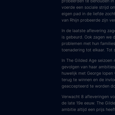
probeerden te behouden in 
voerde een sociale strijd o
eigen pad in de liefde zoch
van Rhijn probeerde zijn ver
In de laatste aflevering za
is gebeurd. Ook zagen we d
problemen met hun families
toenadering tot elkaar. Tot 
In The Gilded Age seizoen 
gevolgen van haar ambities.
huwelijk met George lopen 
terug te winnen en de invlo
geaccepteerd te worden doo
Verwacht 8 afleveringen vol
de late 19e eeuw. The Gilde
ambitie altijd een prijs heef