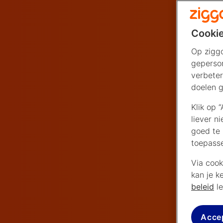
Cookie
Op ziggo
geperson
verbeter
doelen g
Klik op 
liever n
goed te 
toepass
Via cook
kan je k
beleid
le
Acce