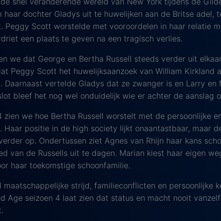
de snel veranderende wereld van New York tijdens de Gilde
m haar dochter Gladys uit te huwelijken aan de Britse adel, t
t. Peggy Scott worstelde met vooroordelen in haar relatie m
driet een plaats te geven na een tragisch verlies.
gen we dat George en Bertha Russell steeds verder uit elkaa
at Peggy Scott het huwelijksaanzoek van William Kirkland
. Daarnaast vertelde Gladys dat ze zwanger is en Larry en
slot bleef het nog wel onduidelijk wie er achter de aanslag 
4 zien we hoe Bertha Russell worstelt met de persoonlijke 
 Haar positie in de high society lijkt onaantastbaar, maar 
verder op. Ondertussen ziet Agnes van Rhijn haar kans sch
ed van de Russells uit te dagen. Marian kiest haar eigen we
r haar toekomstige schoonfamilie.
 maatschappelijke strijd, familieconflicten en persoonlijke 
d Age seizoen 4 laat zien dat status en macht nooit vanzelf
t.