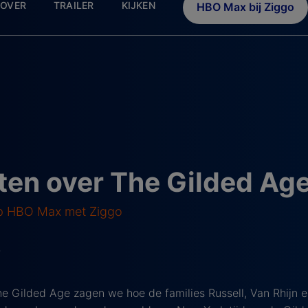
OVER
TRAILER
KIJKEN
HBO Max bij Ziggo
en over The Gilded Age
op HBO Max met Ziggo
6
he Gilded Age zagen we hoe de families Russell, Van Rhijn 