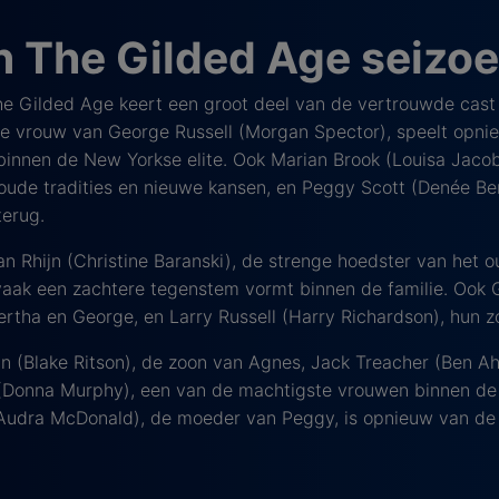
n The Gilded Age seizoe
he Gilded Age keert een groot deel van de vertrouwde cast 
ze vrouw van George Russell (Morgan Spector), speelt opnie
 binnen de New Yorkse elite. Ook Marian Brook (Louisa Jacob
ude tradities en nieuwe kansen, en Peggy Scott (Denée Bent
terug.
n Rhijn (Christine Baranski), de strenge hoedster van het o
vaak een zachtere tegenstem vormt binnen de familie. Ook G
rtha en George, en Larry Russell (Harry Richardson), hun zo
n (Blake Ritson), de zoon van Agnes, Jack Treacher (Ben Ah
 (Donna Murphy), een van de machtigste vrouwen binnen de
Audra McDonald), de moeder van Peggy, is opnieuw van de p