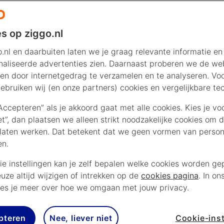
s op ziggo.nl
.nl en daarbuiten laten we je graag relevante informatie en
aliseerde advertenties zien. Daarnaast proberen we de web
en door internetgedrag te verzamelen en te analyseren. Vo
ebruiken wij (en onze partners) cookies en vergelijkbare te
“Accepteren” als je akkoord gaat met alle cookies. Kies je vo
iet”, dan plaatsen we alleen strikt noodzakelijke cookies om 
laten werken. Dat betekent dat we geen vormen van persona
en.
ie instellingen kan je zelf bepalen welke cookies worden gep
euze altijd wijzigen of intrekken op de
cookies pagina
. In on
es je meer over hoe we omgaan met jouw privacy.
pteren
Nee, liever niet
Cookie-inst