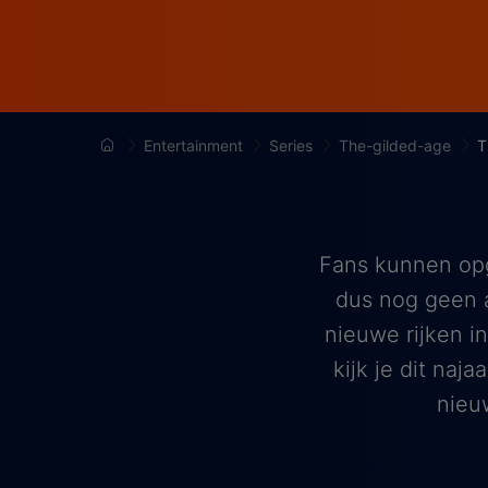
Entertainment
Series
The-gilded-age
T
Fans kunnen opg
dus nog geen 
nieuwe rijken i
kijk je dit na
nieu