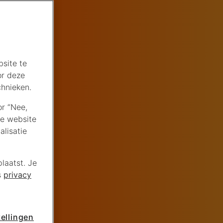
site te
or deze
chnieken.
or “Nee,
de website
lisatie
laatst. Je
s
privacy
ellingen