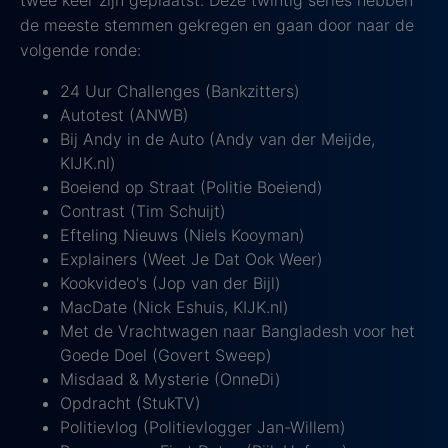
twee keer zijn geplaatst. Deze twintig series hebben
de meeste stemmen gekregen en gaan door naar de
volgende ronde:
24 Uur Challenges (Bankzitters)
Autotest (ANWB)
Bij Andy in de Auto (Andy van der Meijde,
KIJK.nl)
Boeiend op Straat (Politie Boeiend)
Contrast (Tim Schuijt)
Efteling Nieuws (Niels Kooyman)
Explainers (Weet Je Dat Ook Weer)
Kookvideo's (Jop van der Bijl)
MacDate (Nick Eshuis, KIJK.nl)
Met de Vrachtwagen naar Bangladesh voor het
Goede Doel (Govert Sweep)
Misdaad & Mysterie (OnneDi)
Opdracht (StukTV)
Politievlog (Politievlogger Jan-Willem)