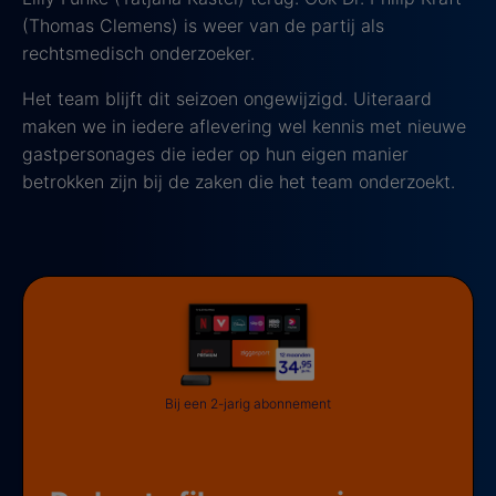
(Thomas Clemens) is weer van de partij als
rechtsmedisch onderzoeker.
Het team blijft dit seizoen ongewijzigd. Uiteraard
maken we in iedere aflevering wel kennis met nieuwe
gastpersonages die ieder op hun eigen manier
betrokken zijn bij de zaken die het team onderzoekt.
Bij een 2-jarig abonnement