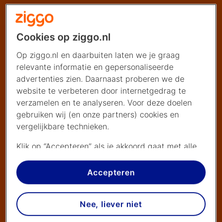
Cookies op ziggo.nl
Op ziggo.nl en daarbuiten laten we je graag
relevante informatie en gepersonaliseerde
advertenties zien. Daarnaast proberen we de
website te verbeteren door internetgedrag te
verzamelen en te analyseren. Voor deze doelen
gebruiken wij (en onze partners) cookies en
vergelijkbare technieken.
Klik op “Accepteren” als je akkoord gaat met alle
cookies. Kies je voor “Nee, liever niet”, dan
plaatsen we alleen strikt noodzakelijke cookies om
Accepteren
de website goed te laten werken. Dat betekent
dat we geen vormen van personalisatie
Nee, liever niet
toepassen.