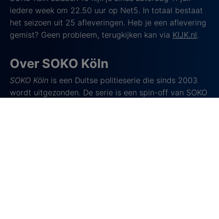
iedere week om 22.50 uur op Net5. In totaal bestaat
het seizoen uit 25 afleveringen. Heb je een aflevering
gemist? Geen probleem, terugkijken kan via
KIJK.nl
.
Over SOKO Köln
SOKO Köln
is een Duitse politieserie die sinds 2003
wordt uitgezonden. De serie is een spin-off van SOKO
München, voorheen SOKO 5113, en speelt zich af in
het hedendaagse Keulen. Centraal staat een team
rechercheurs dat zware misdrijven oplost in en rond
de stad, van moord en fraude tot andere complexe
zaken.
De serie begon met Kriminalhauptkommissarin
Alexandra Gebhardt als teamleider. Door de jaren
heen veranderde de samenstelling van het team en
maakten verschillende personages hun opwachting,