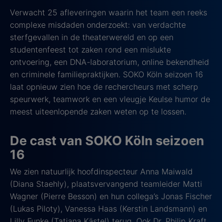
Verwacht 25 afleveringen waarin het team een reeks
complexe misdaden onderzoekt: van verdachte
sterfgevallen in de theaterwereld en op een
studentenfeest tot zaken rond een mislukte
ontvoering, een DNA-laboratorium, online bekendheid
en criminele familiepraktijken. SOKO Köln seizoen 16
laat opnieuw zien hoe de rechercheurs met scherp
speurwerk, teamwork en een vleugje Keulse humor de
meest uiteenlopende zaken weten op te lossen.
De cast van SOKO Köln seizoen
16
We zien natuurlijk hoofdinspecteur Anna Maiwald
(Diana Staehly), plaatsvervangend teamleider Matti
Wagner (Pierre Besson) en hun collega’s Jonas Fischer
(Lukas Piloty), Vanessa Haas (Kerstin Landsmann) en
Lilly Funke (Tatjana Kästel) terug. Ook Dr. Philip Kraft