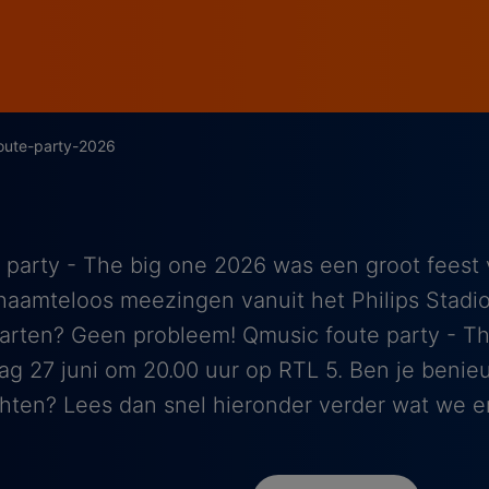
oute-party-2026
party - The big one 2026 was een groot feest v
haamteloos meezingen vanuit het Philips Stadi
arten? Geen probleem! Qmusic foute party - T
dag 27 juni om 20.00 uur op RTL 5. Ben je beni
hten? Lees dan snel hieronder verder wat we e