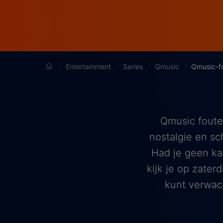
Entertainment
Series
Qmusic
Qmusic-f
Qmusic foute 
nostalgie en sc
Had je geen ka
kijk je op zater
kunt verwac