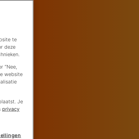
site te
or deze
chnieken.
or “Nee,
de website
lisatie
laatst. Je
s
privacy
ellingen