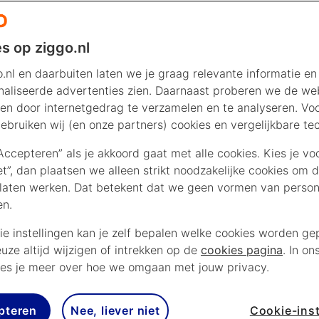
s op ziggo.nl
.nl en daarbuiten laten we je graag relevante informatie en
aliseerde advertenties zien. Daarnaast proberen we de web
en door internetgedrag te verzamelen en te analyseren. Vo
ebruiken wij (en onze partners) cookies en vergelijkbare te
“Accepteren” als je akkoord gaat met alle cookies. Kies je vo
iet”, dan plaatsen we alleen strikt noodzakelijke cookies om 
laten werken. Dat betekent dat we geen vormen van persona
en.
ie instellingen kan je zelf bepalen welke cookies worden gep
euze altijd wijzigen of intrekken op de
cookies pagina
. In on
es je meer over hoe we omgaan met jouw privacy.
pteren
Nee, liever niet
Cookie-inst