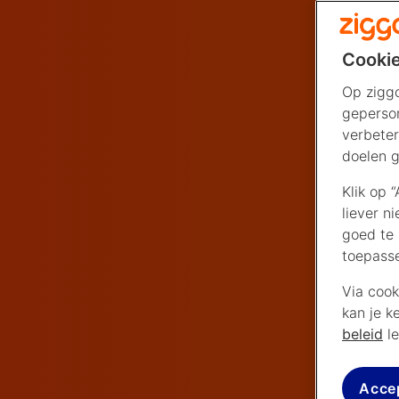
Cookie
Op ziggo
geperson
verbeter
doelen g
Klik op 
liever n
goed te 
toepass
Via cook
kan je k
beleid
le
Acce