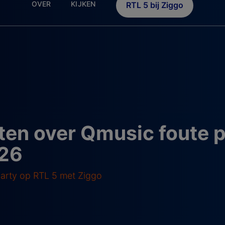
OVER
KIJKEN
RTL 5 bij Ziggo
en over Qmusic foute p
026
party op RTL 5 met Ziggo