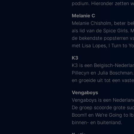
podium. Hieronder zetten we 
Melanie C
Melanie Chisholm, beter be
als lid van de Spice Girls.
de bekendste popsterren v
met Lisa Lopes, I Turn to 
K3
K3 is een Belgisch-Nederl
Pillecyn en Julia Boschman.
en groeide uit tot een vast
Vengaboys
Vengaboys is een Nederlan
De groep scoorde grote su
Boom!! en We’re Going to I
binnen- en buitenland.