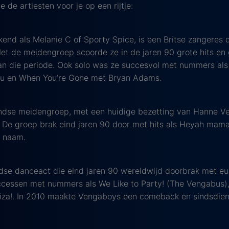
de artiesten voor je op een rijtje:
kend als Melanie C of Sporty Spice, is een Britse zangeres
 Met de meidengroep scoorde ze in de jaren 90 grote hits en 
an die periode. Ook solo was ze succesvol met nummers al
You en When You’re Gone met Bryan Adams.
andse meidengroep, met een huidige bezetting van Hanne V
 De groep brak eind jaren 90 door met hits als Heyah mama,
e naam.
dse danceact die eind jaren 90 wereldwijd doorbrak met e
ccessen met nummers als We Like to Party! (The Vengabus
biza!. In 2010 maakte Vengaboys een comeback en sindsdien