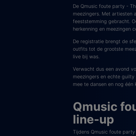
De Qmusic foute party - Th
meezingers. Met artiesten 
feeststemming gebracht. Ook
herkenning en meezingen ce
De registratie brengt de s
outfits tot de grootste meez
live bij was.
Verwacht dus een avond vol 
meezingers en echte guilty
mee te dansen en nog één ke
Qmusic fou
line-up
Tijdens Qmusic foute party 