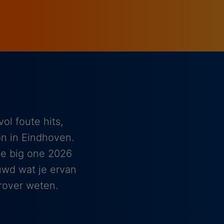
ol foute hits,
on in Eindhoven.
he big one 2026
euwd wat je ervan
rover weten.