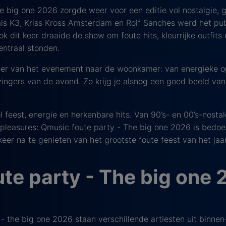
e big one 2026 zorgde weer voor een editie vol nostalgie, 
als K3, Kriss Kross Amsterdam en Rolf Sanches werd het pub
 dit keer draaide de show om foute hits, kleurrijke outfits
ntraal stonden.
feer van het evenement naar de woonkamer: van energieke o
ingers van de avond. Zo krijg je alsnog een goed beeld van h
feest, energie en herkenbare hits. Van 90’s- en 00’s-nostal
 pleasures: Qmusic foute party - The big one 2026 is bedoe
er na te genieten van het grootste foute feest van het jaar
te party - The big one 
- the big one 2026 staan verschillende artiesten uit binnen