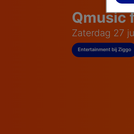
Qmusic f
Zaterdag 27 j
Entertainment bij Ziggo