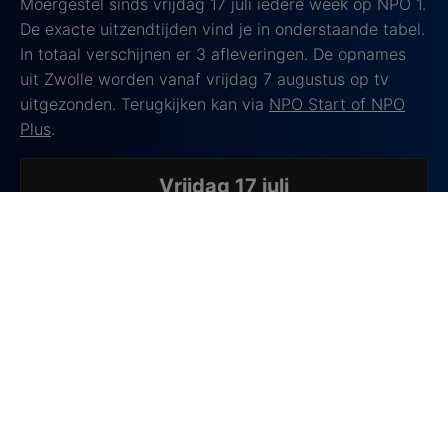
Moergestel sinds vrijdag 17 juli iedere week op NPO 1.
De exacte uitzendtijden vind je in onderstaande tabel.
In totaal verschijnen er 3 afleveringen. De opnames
uit Zwolle worden vanaf vrijdag 7 augustus op tv
uitgezonden. Terugkijken kan via
NPO Start of NPO
Plus
.
Vrijdag 17 juli
Hoelaat
20.35 uur
Locatie
Moergestel
Vrijdag 24 juli
Hoelaat
21.00 uur
Locatie
Moergestel