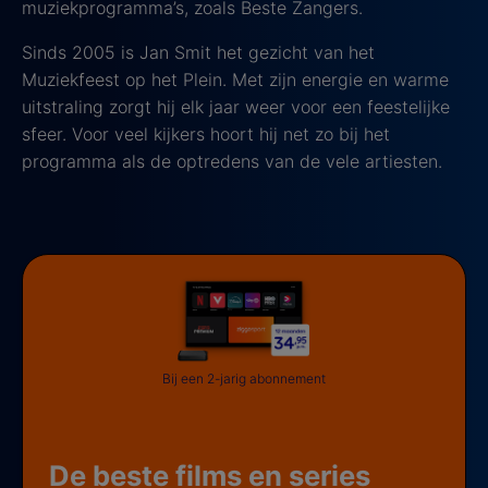
muziekprogramma’s, zoals Beste Zangers.
Sinds 2005 is Jan Smit het gezicht van het
Muziekfeest op het Plein. Met zijn energie en warme
uitstraling zorgt hij elk jaar weer voor een feestelijke
sfeer. Voor veel kijkers hoort hij net zo bij het
programma als de optredens van de vele artiesten.
Bij een 2-jarig abonnement
De beste films en series