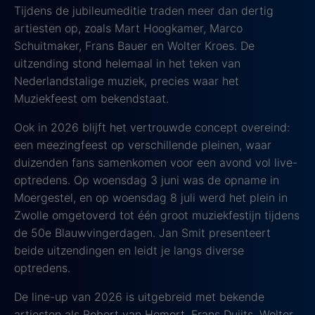
Tijdens de jubileumeditie traden meer dan dertig
artiesten op, zoals Mart Hoogkamer, Marco
Schuitmaker, Frans Bauer en Wolter Kroes. De
uitzending stond helemaal in het teken van
Nederlandstalige muziek, precies waar het
Muziekfeest om bekendstaat.
Ook in 2026 blijft het vertrouwde concept overeind:
een meezingfeest op verschillende pleinen, waar
duizenden fans samenkomen voor een avond vol live-
optredens. Op woensdag 3 juni was de opname in
Moergestel, en op woensdag 8 juli werd het plein in
Zwolle omgetoverd tot één groot muziekfestijn tijdens
de 50e Blauwvingerdagen. Jan Smit presenteert
beide uitzendingen en leidt je langs diverse
optredens.
De line-up van 2026 is uitgebreid met bekende
artiesten als Robert van Hemert, Frans Duijts, Wolter