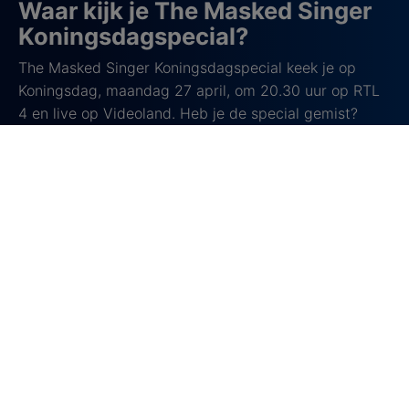
Waar kijk je The Masked Singer
Koningsdagspecial?
The Masked Singer Koningsdagspecial keek je op
Koningsdag, maandag 27 april, om 20.30 uur op RTL
4 en live op Videoland. Heb je de special gemist?
Terugkijken kan via
Videoland
.
Over The Masked Singer
The Masked Singer
is een kleurrijk en verrassend tv-
programma waarin bekende Nederlanders anoniem
het podium opgaan, volledig verkleed in uitbundige
kostuums en maskers. De deelnemers zingen iedere
aflevering live, terwijl hun identiteit verborgen blijft
voor het panel en het publiek. Met behulp van hints,
korte fragmenten en de zangstem proberen de
panelleden én kijkers thuis te achterhalen wie er
achter de maskers schuilgaan.