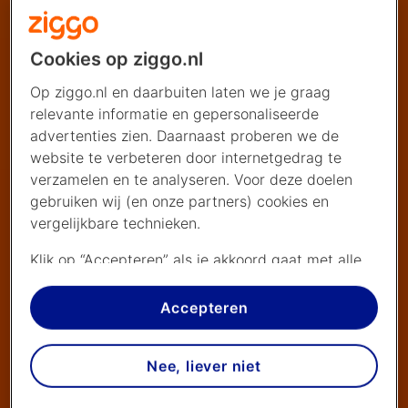
Cookies op ziggo.nl
Op ziggo.nl en daarbuiten laten we je graag
relevante informatie en gepersonaliseerde
advertenties zien. Daarnaast proberen we de
website te verbeteren door internetgedrag te
verzamelen en te analyseren. Voor deze doelen
gebruiken wij (en onze partners) cookies en
vergelijkbare technieken.
Klik op “Accepteren” als je akkoord gaat met alle
cookies. Kies je voor “Nee, liever niet”, dan
plaatsen we alleen strikt noodzakelijke cookies om
Accepteren
de website goed te laten werken. Dat betekent
dat we geen vormen van personalisatie
Nee, liever niet
toepassen.
Via cookie instellingen kan je zelf bepalen welke