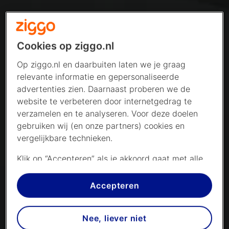
Cookies op ziggo.nl
Op ziggo.nl en daarbuiten laten we je graag
relevante informatie en gepersonaliseerde
advertenties zien. Daarnaast proberen we de
website te verbeteren door internetgedrag te
verzamelen en te analyseren. Voor deze doelen
gebruiken wij (en onze partners) cookies en
vergelijkbare technieken.
Klik op “Accepteren” als je akkoord gaat met alle
cookies. Kies je voor “Nee, liever niet”, dan
plaatsen we alleen strikt noodzakelijke cookies om
Accepteren
de website goed te laten werken. Dat betekent
dat we geen vormen van personalisatie
Nee, liever niet
toepassen.