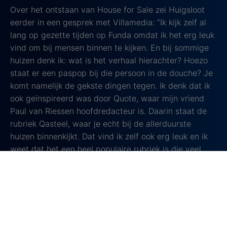
Over het ontstaan van House for Sale zei Huigsloot
eerder in een gesprek met Villamedia: “Ik kijk zelf al
lang op gezette tijden op Funda omdat ik het erg leuk
vind om bij mensen binnen te kijken. En bij sommige
huizen denk ik: wat is het verhaal hierachter? Hoezo
staat er een paspop bij die persoon in de douche? Je
komt namelijk de gekste dingen tegen. Ik denk dat ik
ook geïnspireerd was door Quote, waar mijn vriend
Paul van Riessen hoofdredacteur is. Daarin staat de
rubriek Qasteel, waar je echt bij de allerduurste
huizen binnenkijkt. Dat vind ik zelf ook erg leuk en ik
weet dat het een heel populaire rubriek is die veel
wordt aangeklikt. Het gaf me het idee dat ik niet de
enige ben die daar nieuwsgierig naar is.