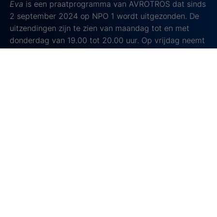
Eva
is een praatprogramma van AVROTROS dat sinds
2 september 2024 op NPO 1 wordt uitgezonden. De
uitzendingen zijn te zien van maandag tot en met
donderdag van 19.00 tot 20.00 uur. Op vrijdag neemt
Carrie ten Napel het stokje over met het programma
Carrie op Vrijdag namens Omroep MAX.
Na jaren succesvol Jinek te hebben gepresenteerd bij
RTL, keerde Eva Jinek in 2023 terug naar de publieke
omroep. Ze lanceerde haar nieuwe programma Eva,
de opvolger van Sophie & Jeroen. De uitzendingen
vinden plaats in Studio De Hallen in Amsterdam, waar
een unieke avocado-vormige tafel voor een intiemere
en dynamische gespreksvorm zorgt. Het programma
bevat zittend publiek, een podium en moderne LED-
schermtechnologie. Voor speciale uitzendingen, zoals
nu voor de verkiezingen, wordt een grotere studio
gebruikt.