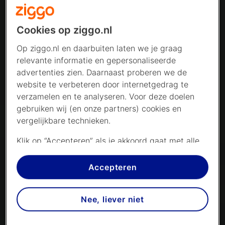
Cookies op ziggo.nl
Op ziggo.nl en daarbuiten laten we je graag
relevante informatie en gepersonaliseerde
advertenties zien. Daarnaast proberen we de
website te verbeteren door internetgedrag te
verzamelen en te analyseren. Voor deze doelen
gebruiken wij (en onze partners) cookies en
vergelijkbare technieken.
Klik op “Accepteren” als je akkoord gaat met alle
cookies. Kies je voor “Nee, liever niet”, dan
plaatsen we alleen strikt noodzakelijke cookies om
Accepteren
de website goed te laten werken. Dat betekent
dat we geen vormen van personalisatie
Nee, liever niet
toepassen.
Via cookie instellingen kan je zelf bepalen welke