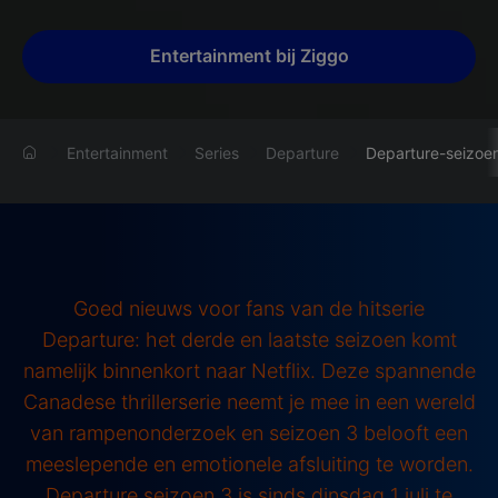
Entertainment bij Ziggo
Entertainment
Series
Departure
Departure-seizoe
Goed nieuws voor fans van de hitserie
Departure: het derde en laatste seizoen komt
namelijk binnenkort naar Netflix. Deze spannende
Canadese thrillerserie neemt je mee in een wereld
van rampenonderzoek en seizoen 3 belooft een
meeslepende en emotionele afsluiting te worden.
Departure seizoen 3 is sinds dinsdag 1 juli te